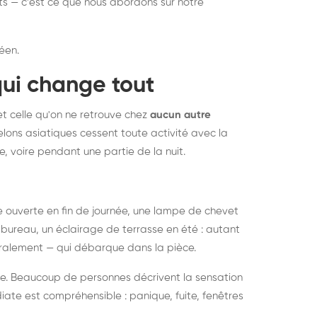
nts — c'est ce que nous abordons sur notre
éen.
qui change tout
et celle qu'on ne retrouve chez
aucun autre
lons asiatiques cessent toute activité avec la
e, voire pendant une partie de la nuit.
ée ouverte en fin de journée, une lampe de chevet
bureau, un éclairage de terrasse en été : autant
néralement — qui débarque dans la pièce.
rise. Beaucoup de personnes décrivent la sensation
ate est compréhensible : panique, fuite, fenêtres