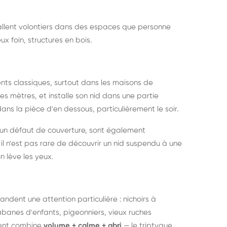
nstallent volontiers dans des espaces que personne
ux foin, structures en bois.
nts classiques, surtout dans les maisons de
s mètres, et installe son nid dans une partie
ans la pièce d'en dessous, particulièrement le soir.
 un défaut de couverture, sont également
l n'est pas rare de découvrir un nid suspendu à une
n lève les yeux.
ndent une attention particulière : nichoirs à
anes d'enfants, pigeonniers, vieux ruches
ment combine
volume + calme + abri
— le triptyque