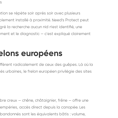
s
ation se répète soir après soir avec plusieurs
ablement installé à proximité. Need's Protect peut
algré la recherche aucun nid n'est identifié, une
ment et le diagnostic — c'est expliqué clairement
frelons européens
ffèrent radicalement de ceux des guêpes. Là où la
tés urbaines, le frelon européen privilégie des sites
 arbre creux — chêne, châtaignier, frêne — offre une
intempéries, accès direct depuis la canopée. Les
abandonnés sont les équivalents bâtis : volume,