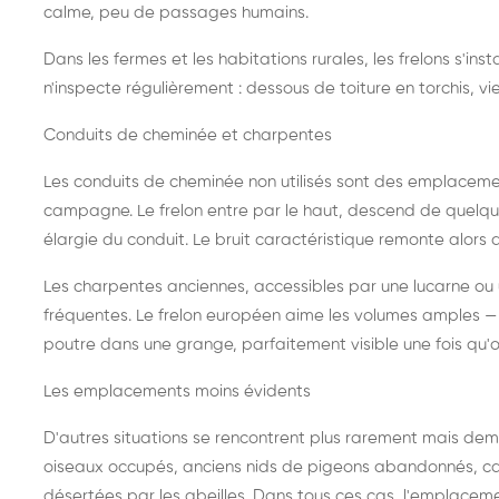
calme, peu de passages humains.
Dans les fermes et les habitations rurales, les frelons s'i
n'inspecte régulièrement : dessous de toiture en torchis, vie
Conduits de cheminée et charpentes
Les conduits de cheminée non utilisés sont des emplaceme
campagne. Le frelon entre par le haut, descend de quelque
élargie du conduit. Le bruit caractéristique remonte alors d
Les charpentes anciennes, accessibles par une lucarne ou
fréquentes. Le frelon européen aime les volumes amples — i
poutre dans une grange, parfaitement visible une fois qu'o
Les emplacements moins évidents
D'autres situations se rencontrent plus rarement mais dema
oiseaux occupés, anciens nids de pigeons abandonnés, cab
désertées par les abeilles. Dans tous ces cas, l'emplace