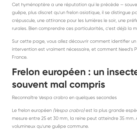
Destruction de nid de
Dé
Cet hyménoptère a une réputation qui le précède — souvent
frelons asiatiques :
du
guêpe, plus discret qu'un frelon asiatique, il se distingue 
intervention partout en
so
crépuscule, une attirance pour les lumières le soir, une pr
rurales. Bien comprendre ces particularités, c'est déjà la 
France
Sur cette page, vous allez découvrir comment identifier un
intervention est vraiment nécessaire, et comment Need's Pr
France.
Frelon européen : un insec
souvent mal compris
Reconnaître Vespa crabro en quelques secondes
Le frelon européen
(Vespa crabro)
est la plus grande espè
mesure entre 25 et 30 mm, la reine peut atteindre 35 mm. À 
volumineux qu'une guêpe commune.