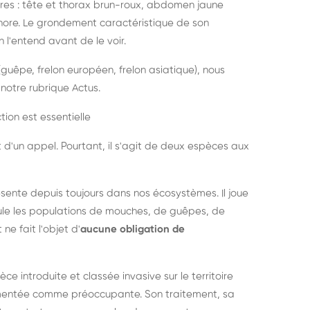
es : tête et thorax brun-roux, abdomen jaune
onore. Le grondement caractéristique de son
l'entend avant de le voir.
guêpe, frelon européen, frelon asiatique), nous
notre rubrique Actus.
tion est essentielle
 d'un appel. Pourtant, il s'agit de deux espèces aux
ésente depuis toujours dans nos écosystèmes. Il joue
égule les populations de mouches, de guêpes, de
 ne fait l'objet d'
aucune obligation de
pèce introduite et classée invasive sur le territoire
cumentée comme préoccupante. Son traitement, sa