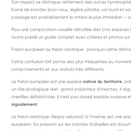
Son aspect se distingue nettement des autres hyménoptèr
barré de bandes brun-roux, légère pilosité, vol lourd et s
passage est probablement le critère le plus immédiat — on 
Pour une comparaison visuelle détaillée des trois espèces (
avons publié un guide complet avec critères et photos sur 
Frelon européen ou frelon asiatique : pourquoi cette distinc
Cette confusion fait partie des plus fréquentes au moment
comportements et aux statuts très différents.
Le frelon européen est une espèce
native du territoire
, pr
un rôle écologique réel : grand prédateur d'insectes, il r
chenilles défoliatrices. Il n'est pas classé espèce invasive et
signalement
.
Le frelon asiatique
(Vespa velutina)
, à l'inverse, est une es
européen. Sa pression sur les colonies d'abeilles est do