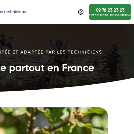
09 78 23 23 23
s techniciens
numéro non surtaxé, prix d’un appel LOCA
IPÉE ET ADAPTÉE PAR LES TECHNICIENS
ide partout en France