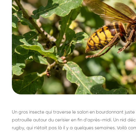
Un gros insecte qui traverse le salon en bourdonnant juste 
patrouille autour du cerisier en fin d'après-midi. Un nid 
rugby, qui n'était pas là il y a quelques semaines. Voilà co