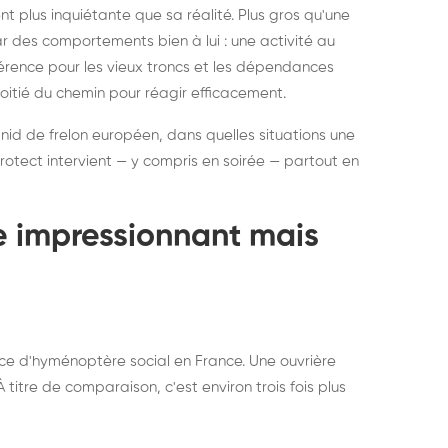
ratisation : éliminer
Traitemen
 plus inquiétante que sa réalité. Plus gros qu'une
rablement rats et
de lit : de
par des comportements bien à lui : une activité au
uris, partout en France
partout e
éférence pour les vieux troncs et les dépendances
moitié du chemin pour réagir efficacement.
 nid de frelon européen, dans quelles situations une
otect intervient — y compris en soirée — partout en
te impressionnant mais
ce d'hyménoptère social en France. Une ouvrière
titre de comparaison, c'est environ trois fois plus