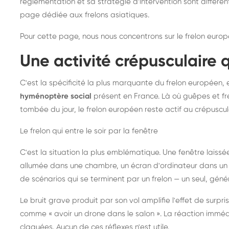
réglementation et sa stratégie d'intervention sont différe
page dédiée aux frelons asiatiques
.
Pour cette page, nous nous concentrons sur le frelon europ
Une activité crépusculaire 
C'est la spécificité la plus marquante du frelon européen, 
hyménoptère social
présent en France. Là où guêpes et fre
tombée du jour, le frelon européen reste actif au crépuscul
Le frelon qui entre le soir par la fenêtre
C'est la situation la plus emblématique. Une fenêtre laiss
allumée dans une chambre, un écran d'ordinateur dans un 
de scénarios qui se terminent par un frelon — un seul, gé
Le bruit grave produit par son vol amplifie l'effet de surp
comme « avoir un drone dans le salon ». La réaction immédi
claquées. Aucun de ces réflexes n'est utile.