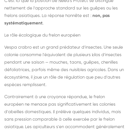
C'est ici que la position de Need's Protect se distingue
nettement de l'approche standard sur les guêpes ou les
frelons asiatiques. La réponse honnête est :
non, pas
systématiquement
.
Le rôle écologique du frelon européen
Vespa crabro est un grand prédateur d'insectes. Une seule
colonie consomme l'équivalent de plusieurs kilos d'insectes
pendant une saison — mouches, taons, guêpes, chenilles
défoliatrices, parfois même des nuisibles agricoles. Dans un
écosystème, il joue un rôle de régulation que peu d'autres
espèces remplissent.
Contrairement à une croyance répandue, le frelon
européen ne menace pas significativement les colonies
d'abeilles domestiques. Il prélève quelques individus, mais
sans pression comparable à celle exercée par le frelon
asiatique. Les apiculteurs s'en accommodent généralement