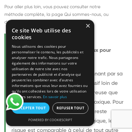
Pour aller plus loin, vous pouvez consulter notre
méthode complète
, la page
Qui sommes-nous
, ou
découvrir
nos techniciens
.
×
Ce site Web utilise des
cookies
Questions fréquentes
Nous utilisons des cookies pour
Le frelon européen est-il dangereux pour
personnaliser le contenu, les publicités et
analyser notre trafic. Nous partageons
l'homme ?
également des informations sur votre
utilisation de notre site avec nos
Le frelon européen est impressionnant par sa
partenaires de publicité et d'analyse qui
peuvent les combiner avec d'autres
taille mais relativement peu agressif loin de
informations que vous leur avez fournies ou
qu'ils ont collectées lors de votre utilisation
son nid. Sa piqûre est plus douloureuse que
de leurs services.
En savoir plus
celle d'une guêpe sans être plus toxique. Pour
ACCEPTER TOUT
REFUSER TOUT
une personne non allergique, elle reste
POWERED BY COOKIESCRIPT
bénigne. Pour une personne allergique, le
risque est comparable à celui de tout autre