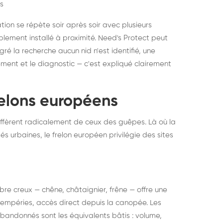
s
ation se répète soir après soir avec plusieurs
ablement installé à proximité. Need's Protect peut
algré la recherche aucun nid n'est identifié, une
ment et le diagnostic — c'est expliqué clairement
frelons européens
ffèrent radicalement de ceux des guêpes. Là où la
tés urbaines, le frelon européen privilégie des sites
 arbre creux — chêne, châtaignier, frêne — offre une
intempéries, accès direct depuis la canopée. Les
abandonnés sont les équivalents bâtis : volume,