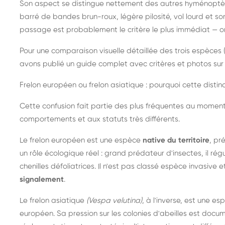
Son aspect se distingue nettement des autres hyménoptèr
barré de bandes brun-roux, légère pilosité, vol lourd et s
passage est probablement le critère le plus immédiat — on 
Pour une comparaison visuelle détaillée des trois espèces (
avons publié un guide complet avec critères et photos sur 
Frelon européen ou frelon asiatique : pourquoi cette distinc
Cette confusion fait partie des plus fréquentes au moment
comportements et aux statuts très différents.
Le frelon européen est une espèce
native du territoire
, pr
un rôle écologique réel : grand prédateur d'insectes, il r
chenilles défoliatrices. Il n'est pas classé espèce invasive et
signalement
.
Le frelon asiatique
(Vespa velutina)
, à l'inverse, est une es
européen. Sa pression sur les colonies d'abeilles est do