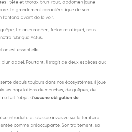
es : tête et thorax brun-roux, abdomen jaune
onore. Le grondement caractéristique de son
l'entend avant de le voir.
guêpe, frelon européen, frelon asiatique), nous
notre rubrique Actus.
tion est essentielle
 d'un appel. Pourtant, il s'agit de deux espèces aux
ésente depuis toujours dans nos écosystèmes. Il joue
égule les populations de mouches, de guêpes, de
 ne fait l'objet d'
aucune obligation de
pèce introduite et classée invasive sur le territoire
cumentée comme préoccupante. Son traitement, sa