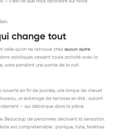
nts — c'est ce que nous abordons sur notre
éen.
qui change tout
et celle qu'on ne retrouve chez
aucun autre
lons asiatiques cessent toute activité avec la
e, voire pendant une partie de la nuit.
ée ouverte en fin de journée, une lampe de chevet
bureau, un éclairage de terrasse en été : autant
néralement — qui débarque dans la pièce.
rise. Beaucoup de personnes décrivent la sensation
ate est compréhensible : panique, fuite, fenêtres