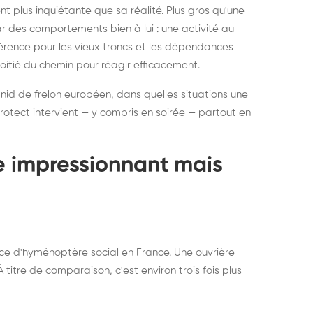
ratisation : éliminer
Traitemen
 plus inquiétante que sa réalité. Plus gros qu'une
rablement rats et
de lit : de
par des comportements bien à lui : une activité au
uris, partout en France
partout e
éférence pour les vieux troncs et les dépendances
moitié du chemin pour réagir efficacement.
 nid de frelon européen, dans quelles situations une
otect intervient — y compris en soirée — partout en
te impressionnant mais
ce d'hyménoptère social en France. Une ouvrière
titre de comparaison, c'est environ trois fois plus