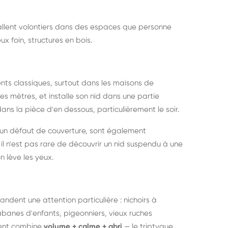
nstallent volontiers dans des espaces que personne
ux foin, structures en bois.
nts classiques, surtout dans les maisons de
s mètres, et installe son nid dans une partie
ans la pièce d'en dessous, particulièrement le soir.
 un défaut de couverture, sont également
l n'est pas rare de découvrir un nid suspendu à une
n lève les yeux.
ndent une attention particulière : nichoirs à
anes d'enfants, pigeonniers, vieux ruches
ment combine
volume + calme + abri
— le triptyque