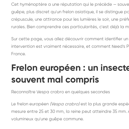
Destruction de nid de
Dé
Cet hyménoptère a une réputation qui le précède — souvent
frelons asiatiques :
du
guêpe, plus discret qu'un frelon asiatique, il se distingue 
intervention partout en
so
crépuscule, une attirance pour les lumières le soir, une pr
rurales. Bien comprendre ces particularités, c'est déjà la 
France
Sur cette page, vous allez découvrir comment identifier un
intervention est vraiment nécessaire, et comment Need's Pr
France.
Frelon européen : un insec
souvent mal compris
Reconnaître Vespa crabro en quelques secondes
Le frelon européen
(Vespa crabro)
est la plus grande espè
mesure entre 25 et 30 mm, la reine peut atteindre 35 mm. À 
volumineux qu'une guêpe commune.