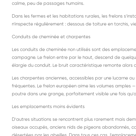
calme, peu de passages humains.
Dans les fermes et les habitations rurales, les frelons s'i
n'inspecte régulièrement : dessous de toiture en torchis, vie
Conduits de cheminée et charpentes
Les conduits de cheminée non utilisés sont des emplaceme
campagne. Le frelon entre par le haut, descend de quelque
élargie du conduit. Le bruit caractéristique remonte alors d
Les charpentes anciennes, accessibles par une lucarne ou
fréquentes. Le frelon européen aime les volumes amples — i
poutre dans une grange, parfaitement visible une fois qu'o
Les emplacements moins évidents
D'autres situations se rencontrent plus rarement mais dema
oiseaux occupés, anciens nids de pigeons abandonnés, cab
désertées par les abeilles. Dans tous ces cas, l'emplace