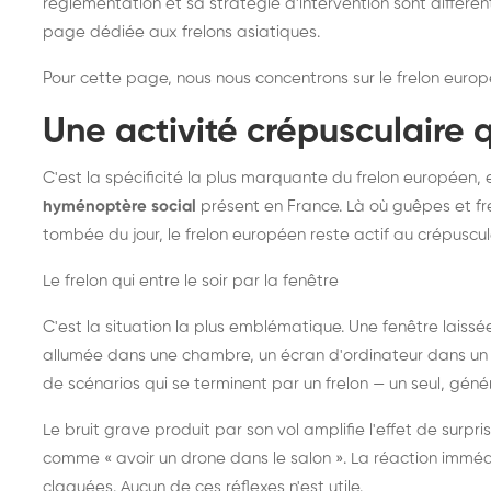
réglementation et sa stratégie d'intervention sont différe
page dédiée aux frelons asiatiques
.
Pour cette page, nous nous concentrons sur le frelon europ
Une activité crépusculaire 
C'est la spécificité la plus marquante du frelon européen, 
hyménoptère social
présent en France. Là où guêpes et fre
tombée du jour, le frelon européen reste actif au crépuscul
Le frelon qui entre le soir par la fenêtre
C'est la situation la plus emblématique. Une fenêtre laiss
allumée dans une chambre, un écran d'ordinateur dans un 
de scénarios qui se terminent par un frelon — un seul, gé
Le bruit grave produit par son vol amplifie l'effet de surp
comme « avoir un drone dans le salon ». La réaction immédi
claquées. Aucun de ces réflexes n'est utile.