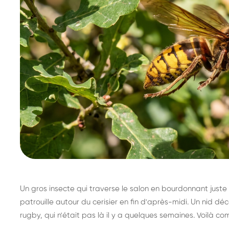
Un gros insecte qui traverse le salon en bourdonnant juste 
patrouille autour du cerisier en fin d'après-midi. Un nid 
rugby, qui n'était pas là il y a quelques semaines. Voilà co