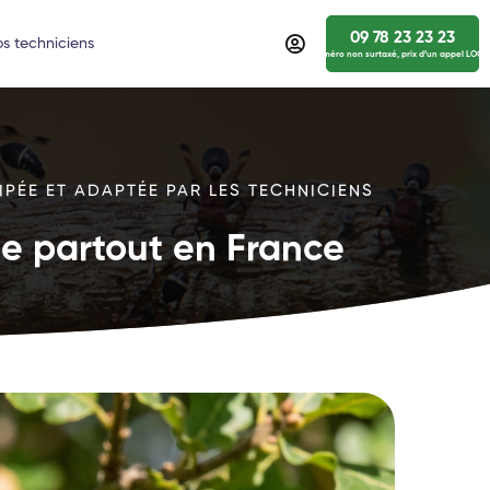
09 78 23 23 23
s techniciens
numéro non surtaxé, prix d’un appel LOCA
IPÉE ET ADAPTÉE PAR LES TECHNICIENS
ide partout en France