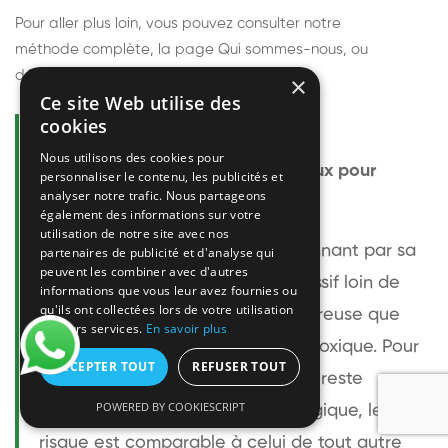
Pour aller plus loin, vous pouvez consulter notre
méthode complète
, la page
Qui sommes-nous
, ou
découvrir
nos techniciens
.
×
Ce site Web utilise des
cookies
Questions fréquentes
Nous utilisons des cookies pour
Le frelon européen est-il dangereux pour
personnaliser le contenu, les publicités et
analyser notre trafic. Nous partageons
l'homme ?
également des informations sur votre
utilisation de notre site avec nos
Le frelon européen est impressionnant par sa
partenaires de publicité et d'analyse qui
peuvent les combiner avec d'autres
taille mais relativement peu agressif loin de
informations que vous leur avez fournies ou
qu'ils ont collectées lors de votre utilisation
son nid. Sa piqûre est plus douloureuse que
de leurs services.
En savoir plus
celle d'une guêpe sans être plus toxique. Pour
ACCEPTER TOUT
REFUSER TOUT
une personne non allergique, elle reste
POWERED BY COOKIESCRIPT
bénigne. Pour une personne allergique, le
risque est comparable à celui de tout autre