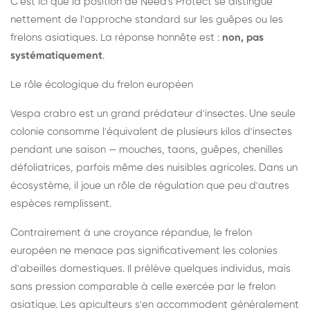
C'est ici que la position de Need's Protect se distingue
nettement de l'approche standard sur les guêpes ou les
frelons asiatiques. La réponse honnête est :
non, pas
systématiquement
.
Le rôle écologique du frelon européen
Vespa crabro est un grand prédateur d'insectes. Une seule
colonie consomme l'équivalent de plusieurs kilos d'insectes
pendant une saison — mouches, taons, guêpes, chenilles
défoliatrices, parfois même des nuisibles agricoles. Dans un
écosystème, il joue un rôle de régulation que peu d'autres
espèces remplissent.
Contrairement à une croyance répandue, le frelon
européen ne menace pas significativement les colonies
d'abeilles domestiques. Il prélève quelques individus, mais
sans pression comparable à celle exercée par le frelon
asiatique. Les apiculteurs s'en accommodent généralement