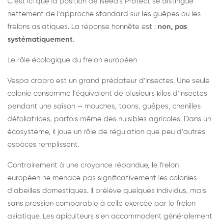
C'est ici que la position de Need's Protect se distingue
nettement de l'approche standard sur les guêpes ou les
frelons asiatiques. La réponse honnête est :
non, pas
systématiquement
.
Le rôle écologique du frelon européen
Vespa crabro est un grand prédateur d'insectes. Une seule
colonie consomme l'équivalent de plusieurs kilos d'insectes
pendant une saison — mouches, taons, guêpes, chenilles
défoliatrices, parfois même des nuisibles agricoles. Dans un
écosystème, il joue un rôle de régulation que peu d'autres
espèces remplissent.
Contrairement à une croyance répandue, le frelon
européen ne menace pas significativement les colonies
d'abeilles domestiques. Il prélève quelques individus, mais
sans pression comparable à celle exercée par le frelon
asiatique. Les apiculteurs s'en accommodent généralement