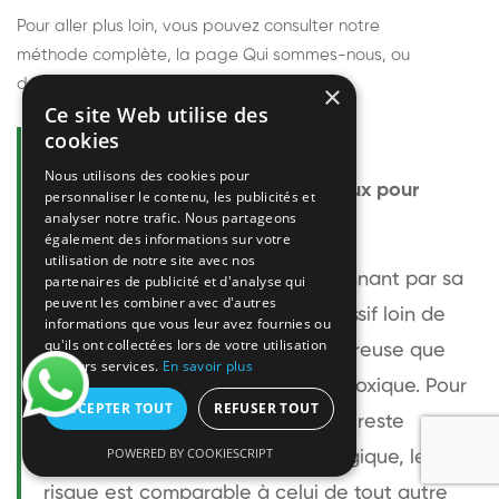
Pour aller plus loin, vous pouvez consulter notre
méthode complète
, la page
Qui sommes-nous
, ou
découvrir
nos techniciens
.
×
Ce site Web utilise des
cookies
Questions fréquentes
Nous utilisons des cookies pour
Le frelon européen est-il dangereux pour
personnaliser le contenu, les publicités et
analyser notre trafic. Nous partageons
l'homme ?
également des informations sur votre
utilisation de notre site avec nos
Le frelon européen est impressionnant par sa
partenaires de publicité et d'analyse qui
peuvent les combiner avec d'autres
taille mais relativement peu agressif loin de
informations que vous leur avez fournies ou
qu'ils ont collectées lors de votre utilisation
son nid. Sa piqûre est plus douloureuse que
de leurs services.
En savoir plus
celle d'une guêpe sans être plus toxique. Pour
ACCEPTER TOUT
REFUSER TOUT
une personne non allergique, elle reste
POWERED BY COOKIESCRIPT
bénigne. Pour une personne allergique, le
risque est comparable à celui de tout autre