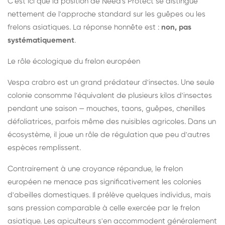
C'est ici que la position de Need's Protect se distingue
nettement de l'approche standard sur les guêpes ou les
frelons asiatiques. La réponse honnête est :
non, pas
systématiquement
.
Le rôle écologique du frelon européen
Vespa crabro est un grand prédateur d'insectes. Une seule
colonie consomme l'équivalent de plusieurs kilos d'insectes
pendant une saison — mouches, taons, guêpes, chenilles
défoliatrices, parfois même des nuisibles agricoles. Dans un
écosystème, il joue un rôle de régulation que peu d'autres
espèces remplissent.
Contrairement à une croyance répandue, le frelon
européen ne menace pas significativement les colonies
d'abeilles domestiques. Il prélève quelques individus, mais
sans pression comparable à celle exercée par le frelon
asiatique. Les apiculteurs s'en accommodent généralement