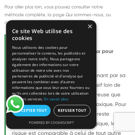
Pour aller plus loin, vous pouvez consulter notre
méthode complète
, la page
Qui sommes-nous
, ou
découvrir
nos techniciens
.
×
Ce site Web utilise des
cookies
Questions fréquentes
Nous utilisons des cookies pour
Le frelon européen est-il dangereux pour
personnaliser le contenu, les publicités et
analyser notre trafic. Nous partageons
l'homme ?
également des informations sur votre
utilisation de notre site avec nos
Le frelon européen est impressionnant par sa
partenaires de publicité et d'analyse qui
peuvent les combiner avec d'autres
taille mais relativement peu agressif loin de
informations que vous leur avez fournies ou
qu'ils ont collectées lors de votre utilisation
son nid. Sa piqûre est plus douloureuse que
de leurs services.
En savoir plus
celle d'une guêpe sans être plus toxique. Pour
ACCEPTER TOUT
REFUSER TOUT
une personne non allergique, elle reste
POWERED BY COOKIESCRIPT
bénigne. Pour une personne allergique, le
risque est comparable à celui de tout autre