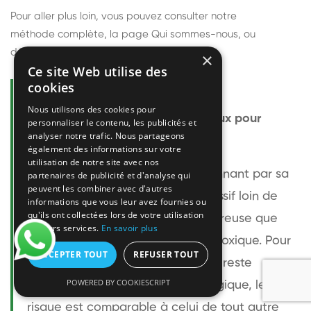
Pour aller plus loin, vous pouvez consulter notre
méthode complète
, la page
Qui sommes-nous
, ou
découvrir
nos techniciens
.
×
Ce site Web utilise des
cookies
Questions fréquentes
Nous utilisons des cookies pour
Le frelon européen est-il dangereux pour
personnaliser le contenu, les publicités et
analyser notre trafic. Nous partageons
l'homme ?
également des informations sur votre
utilisation de notre site avec nos
Le frelon européen est impressionnant par sa
partenaires de publicité et d'analyse qui
peuvent les combiner avec d'autres
taille mais relativement peu agressif loin de
informations que vous leur avez fournies ou
qu'ils ont collectées lors de votre utilisation
son nid. Sa piqûre est plus douloureuse que
de leurs services.
En savoir plus
celle d'une guêpe sans être plus toxique. Pour
ACCEPTER TOUT
REFUSER TOUT
une personne non allergique, elle reste
POWERED BY COOKIESCRIPT
bénigne. Pour une personne allergique, le
risque est comparable à celui de tout autre