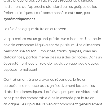
C'est ici que la position de Need's Protect se distingue
nettement de l'approche standard sur les guêpes ou les
frelons asiatiques. La réponse honnête est :
non, pas
systématiquement
.
Le rôle écologique du frelon européen
Vespa crabro est un grand prédateur d'insectes. Une seule
colonie consomme l'équivalent de plusieurs kilos d'insectes
pendant une saison — mouches, taons, guêpes, chenilles
défoliatrices, parfois même des nuisibles agricoles. Dans un
écosystème, il joue un rôle de régulation que peu d'autres
espèces remplissent.
Contrairement à une croyance répandue, le frelon
européen ne menace pas significativement les colonies
d'abeilles domestiques. Il prélève quelques individus, mais
sans pression comparable à celle exercée par le frelon
asiatique. Les apiculteurs s'en accommodent généralement