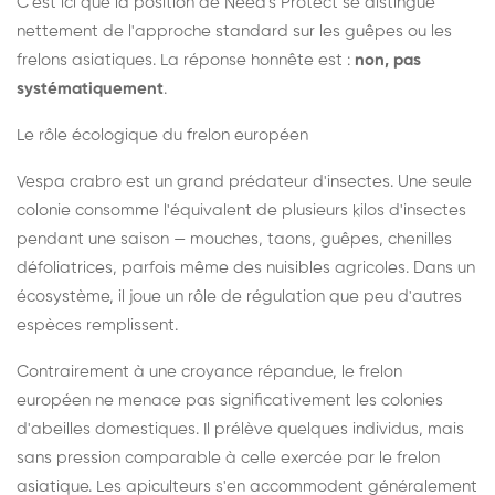
C'est ici que la position de Need's Protect se distingue
nettement de l'approche standard sur les guêpes ou les
frelons asiatiques. La réponse honnête est :
non, pas
systématiquement
.
Le rôle écologique du frelon européen
Vespa crabro est un grand prédateur d'insectes. Une seule
colonie consomme l'équivalent de plusieurs kilos d'insectes
pendant une saison — mouches, taons, guêpes, chenilles
défoliatrices, parfois même des nuisibles agricoles. Dans un
écosystème, il joue un rôle de régulation que peu d'autres
espèces remplissent.
Contrairement à une croyance répandue, le frelon
européen ne menace pas significativement les colonies
d'abeilles domestiques. Il prélève quelques individus, mais
sans pression comparable à celle exercée par le frelon
asiatique. Les apiculteurs s'en accommodent généralement