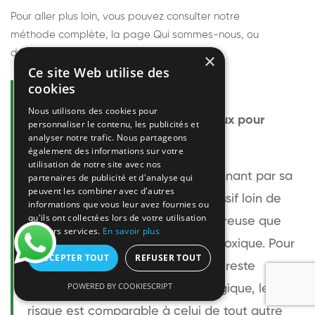
Pour aller plus loin, vous pouvez consulter notre
méthode complète
, la page
Qui sommes-nous
, ou
découvrir
nos techniciens
.
×
Ce site Web utilise des
cookies
Questions fréquentes
Nous utilisons des cookies pour
Le frelon européen est-il dangereux pour
personnaliser le contenu, les publicités et
analyser notre trafic. Nous partageons
l'homme ?
également des informations sur votre
utilisation de notre site avec nos
Le frelon européen est impressionnant par sa
partenaires de publicité et d'analyse qui
peuvent les combiner avec d'autres
taille mais relativement peu agressif loin de
informations que vous leur avez fournies ou
qu'ils ont collectées lors de votre utilisation
son nid. Sa piqûre est plus douloureuse que
de leurs services.
En savoir plus
celle d'une guêpe sans être plus toxique. Pour
ACCEPTER TOUT
REFUSER TOUT
une personne non allergique, elle reste
POWERED BY COOKIESCRIPT
bénigne. Pour une personne allergique, le
risque est comparable à celui de tout autre