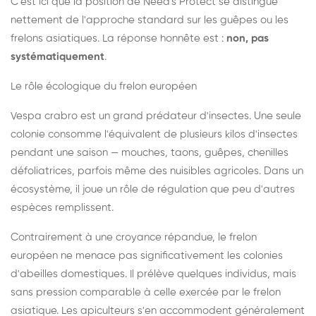
C'est ici que la position de Need's Protect se distingue
nettement de l'approche standard sur les guêpes ou les
frelons asiatiques. La réponse honnête est :
non, pas
systématiquement
.
Le rôle écologique du frelon européen
Vespa crabro est un grand prédateur d'insectes. Une seule
colonie consomme l'équivalent de plusieurs kilos d'insectes
pendant une saison — mouches, taons, guêpes, chenilles
défoliatrices, parfois même des nuisibles agricoles. Dans un
écosystème, il joue un rôle de régulation que peu d'autres
espèces remplissent.
Contrairement à une croyance répandue, le frelon
européen ne menace pas significativement les colonies
d'abeilles domestiques. Il prélève quelques individus, mais
sans pression comparable à celle exercée par le frelon
asiatique. Les apiculteurs s'en accommodent généralement