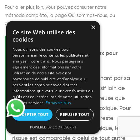
Pour aller plus loin, vous pouvez consulter notre
méthode complète
, la page
Qui sommes-nous
, ou
découvrir
nos techniciens
.
×
Ce site Web utilise des
cookies
Questions fréquentes
Nous utilisons des cookies pour
Le frelon européen est-il dangereux pour
personnaliser le contenu, les publicités et
analyser notre trafic. Nous partageons
l'homme ?
également des informations sur votre
utilisation de notre site avec nos
Le frelon européen est impressionnant par sa
partenaires de publicité et d'analyse qui
peuvent les combiner avec d'autres
taille mais relativement peu agressif loin de
informations que vous leur avez fournies ou
qu'ils ont collectées lors de votre utilisation
son nid. Sa piqûre est plus douloureuse que
de leurs services.
En savoir plus
celle d'une guêpe sans être plus toxique. Pour
ACCEPTER TOUT
REFUSER TOUT
une personne non allergique, elle reste
POWERED BY COOKIESCRIPT
bénigne. Pour une personne allergique, le
risque est comparable à celui de tout autre