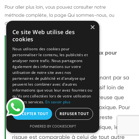
Pour aller plus loin, vous pouvez consulter notre
méthode complète
, la page
Qui sommes-nous
, ou
découvrir
nos techniciens
.
×
Ce site Web utilise des
cookies
Questions fréquentes
Nous utilisons des cookies pour
Le frelon européen est-il dangereux pour
personnaliser le contenu, les publicités et
analyser notre trafic. Nous partageons
l'homme ?
également des informations sur votre
utilisation de notre site avec nos
Le frelon européen est impressionnant par sa
partenaires de publicité et d'analyse qui
peuvent les combiner avec d'autres
taille mais relativement peu agressif loin de
informations que vous leur avez fournies ou
qu'ils ont collectées lors de votre utilisation
son nid. Sa piqûre est plus douloureuse que
de leurs services.
En savoir plus
celle d'une guêpe sans être plus toxique. Pour
ACCEPTER TOUT
REFUSER TOUT
une personne non allergique, elle reste
POWERED BY COOKIESCRIPT
bénigne. Pour une personne allergique, le
risque est comparable à celui de tout autre