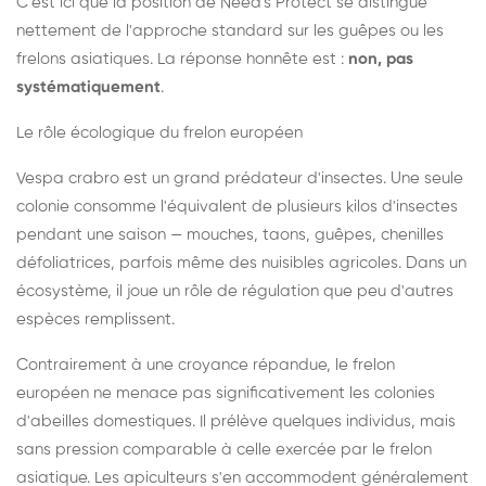
C'est ici que la position de Need's Protect se distingue
nettement de l'approche standard sur les guêpes ou les
frelons asiatiques. La réponse honnête est :
non, pas
systématiquement
.
Le rôle écologique du frelon européen
Vespa crabro est un grand prédateur d'insectes. Une seule
colonie consomme l'équivalent de plusieurs kilos d'insectes
pendant une saison — mouches, taons, guêpes, chenilles
défoliatrices, parfois même des nuisibles agricoles. Dans un
écosystème, il joue un rôle de régulation que peu d'autres
espèces remplissent.
Contrairement à une croyance répandue, le frelon
européen ne menace pas significativement les colonies
d'abeilles domestiques. Il prélève quelques individus, mais
sans pression comparable à celle exercée par le frelon
asiatique. Les apiculteurs s'en accommodent généralement