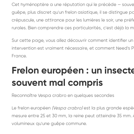
Destruction de nid de
Dé
Cet hyménoptère a une réputation qui le précède — souvent
frelons asiatiques :
du
guêpe, plus discret qu'un frelon asiatique, il se distingue 
intervention partout en
so
crépuscule, une attirance pour les lumières le soir, une pr
rurales. Bien comprendre ces particularités, c'est déjà la 
France
Sur cette page, vous allez découvrir comment identifier un
intervention est vraiment nécessaire, et comment Need's Pr
France.
Frelon européen : un insec
souvent mal compris
Reconnaître Vespa crabro en quelques secondes
Le frelon européen
(Vespa crabro)
est la plus grande espè
mesure entre 25 et 30 mm, la reine peut atteindre 35 mm. À 
volumineux qu'une guêpe commune.