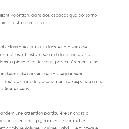
nstallent volontiers dans des espaces que personne
ux foin, structures en bois.
nts classiques, surtout dans les maisons de
s mètres, et installe son nid dans une partie
ans la pièce d'en dessous, particulièrement le soir.
 un défaut de couverture, sont également
l n'est pas rare de découvrir un nid suspendu à une
n lève les yeux.
ndent une attention particulière : nichoirs à
anes d'enfants, pigeonniers, vieux ruches
ment combine
volume + calme + abri
— le triptyque