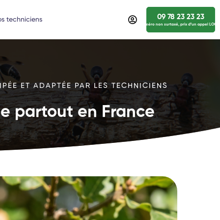
09 78 23 23 23
s techniciens
numéro non surtaxé, prix d’un appel LOCA
IPÉE ET ADAPTÉE PAR LES TECHNICIENS
ide partout en France