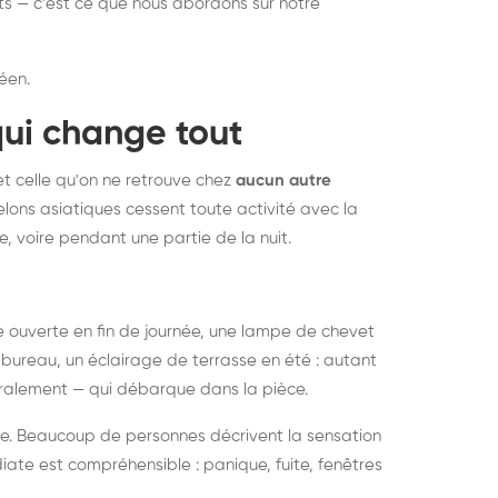
nts — c'est ce que nous abordons sur notre
éen.
qui change tout
et celle qu'on ne retrouve chez
aucun autre
lons asiatiques cessent toute activité avec la
e, voire pendant une partie de la nuit.
ée ouverte en fin de journée, une lampe de chevet
bureau, un éclairage de terrasse en été : autant
néralement — qui débarque dans la pièce.
rise. Beaucoup de personnes décrivent la sensation
ate est compréhensible : panique, fuite, fenêtres