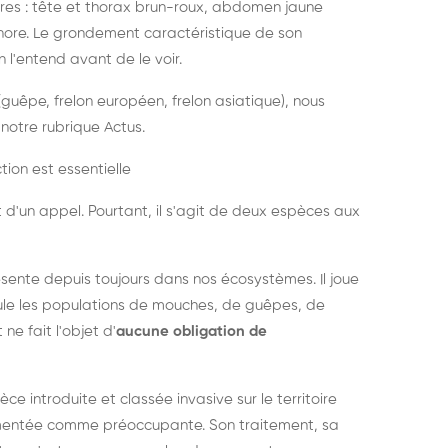
es : tête et thorax brun-roux, abdomen jaune
onore. Le grondement caractéristique de son
l'entend avant de le voir.
guêpe, frelon européen, frelon asiatique), nous
notre rubrique Actus.
tion est essentielle
 d'un appel. Pourtant, il s'agit de deux espèces aux
ésente depuis toujours dans nos écosystèmes. Il joue
égule les populations de mouches, de guêpes, de
 ne fait l'objet d'
aucune obligation de
pèce introduite et classée invasive sur le territoire
cumentée comme préoccupante. Son traitement, sa