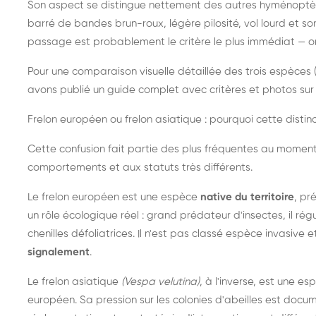
Son aspect se distingue nettement des autres hyménoptèr
barré de bandes brun-roux, légère pilosité, vol lourd et s
passage est probablement le critère le plus immédiat — on 
Pour une comparaison visuelle détaillée des trois espèces (
avons publié un guide complet avec critères et photos sur 
Frelon européen ou frelon asiatique : pourquoi cette distinc
Cette confusion fait partie des plus fréquentes au moment
comportements et aux statuts très différents.
Le frelon européen est une espèce
native du territoire
, pr
un rôle écologique réel : grand prédateur d'insectes, il r
chenilles défoliatrices. Il n'est pas classé espèce invasive et
signalement
.
Le frelon asiatique
(Vespa velutina)
, à l'inverse, est une es
européen. Sa pression sur les colonies d'abeilles est do