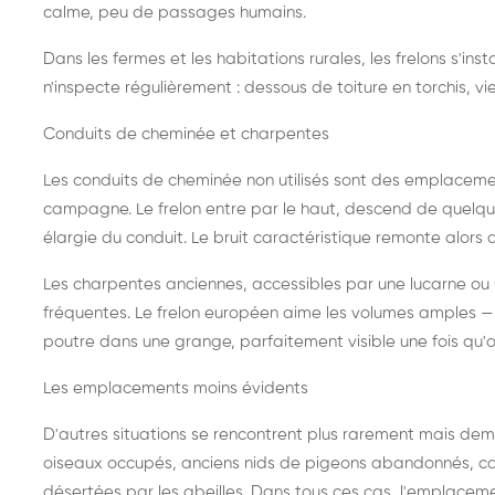
calme, peu de passages humains.
Dans les fermes et les habitations rurales, les frelons s'i
n'inspecte régulièrement : dessous de toiture en torchis, vie
Conduits de cheminée et charpentes
Les conduits de cheminée non utilisés sont des emplaceme
campagne. Le frelon entre par le haut, descend de quelque
élargie du conduit. Le bruit caractéristique remonte alors d
Les charpentes anciennes, accessibles par une lucarne ou
fréquentes. Le frelon européen aime les volumes amples — i
poutre dans une grange, parfaitement visible une fois qu'o
Les emplacements moins évidents
D'autres situations se rencontrent plus rarement mais dema
oiseaux occupés, anciens nids de pigeons abandonnés, cab
désertées par les abeilles. Dans tous ces cas, l'emplace