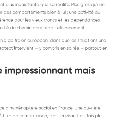
ratisation : éliminer
Traitemen
 plus inquiétante que sa réalité. Plus gros qu'une
rablement rats et
de lit : de
par des comportements bien à lui : une activité au
uris, partout en France
partout e
éférence pour les vieux troncs et les dépendances
moitié du chemin pour réagir efficacement.
 nid de frelon européen, dans quelles situations une
otect intervient — y compris en soirée — partout en
te impressionnant mais
ce d'hyménoptère social en France. Une ouvrière
titre de comparaison, c'est environ trois fois plus