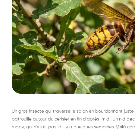
Un gros insecte qui traverse le salon en bourdonnant juste 
patrouille autour du cerisier en fin d'après-midi. Un nid 
rugby, qui n'était pas là il y a quelques semaines. Voilà co