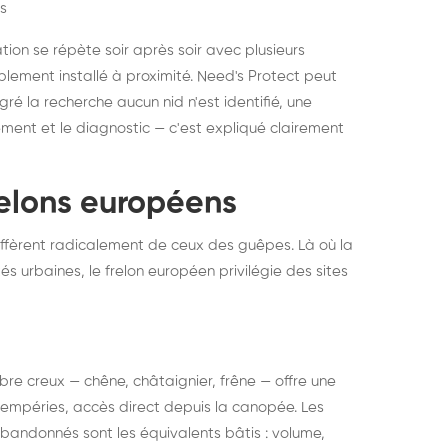
s
ation se répète soir après soir avec plusieurs
ablement installé à proximité. Need's Protect peut
algré la recherche aucun nid n'est identifié, une
ment et le diagnostic — c'est expliqué clairement
frelons européens
ffèrent radicalement de ceux des guêpes. Là où la
tés urbaines, le frelon européen privilégie des sites
 arbre creux — chêne, châtaignier, frêne — offre une
intempéries, accès direct depuis la canopée. Les
abandonnés sont les équivalents bâtis : volume,