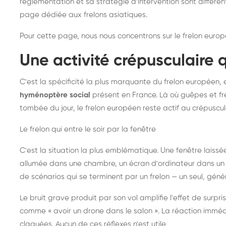
réglementation et sa stratégie d'intervention sont différe
page dédiée aux frelons asiatiques
.
Pour cette page, nous nous concentrons sur le frelon europ
Une activité crépusculaire 
C'est la spécificité la plus marquante du frelon européen, 
hyménoptère social
présent en France. Là où guêpes et fre
tombée du jour, le frelon européen reste actif au crépuscul
Le frelon qui entre le soir par la fenêtre
C'est la situation la plus emblématique. Une fenêtre laiss
allumée dans une chambre, un écran d'ordinateur dans un 
de scénarios qui se terminent par un frelon — un seul, gé
Le bruit grave produit par son vol amplifie l'effet de surp
comme « avoir un drone dans le salon ». La réaction immédi
claquées. Aucun de ces réflexes n'est utile.