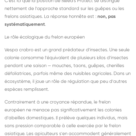
C'est ici que la position de Need's Protect se distingue
nettement de l'approche standard sur les guêpes ou les
frelons asiatiques. La réponse honnête est :
non, pas
systématiquement
.
Le rôle écologique du frelon européen
Vespa crabro est un grand prédateur d'insectes. Une seule
colonie consomme l'équivalent de plusieurs kilos d'insectes
pendant une saison — mouches, taons, guêpes, chenilles
défoliatrices, parfois même des nuisibles agricoles. Dans un
écosystème, il joue un rôle de régulation que peu d'autres
espèces remplissent.
Contrairement à une croyance répandue, le frelon
européen ne menace pas significativement les colonies
d'abeilles domestiques. Il prélève quelques individus, mais
sans pression comparable à celle exercée par le frelon
asiatique. Les apiculteurs s'en accommodent généralement