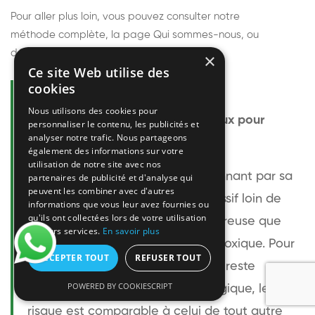
Pour aller plus loin, vous pouvez consulter notre
méthode complète
, la page
Qui sommes-nous
, ou
découvrir
nos techniciens
.
×
Ce site Web utilise des
cookies
Questions fréquentes
Nous utilisons des cookies pour
Le frelon européen est-il dangereux pour
personnaliser le contenu, les publicités et
analyser notre trafic. Nous partageons
l'homme ?
également des informations sur votre
utilisation de notre site avec nos
Le frelon européen est impressionnant par sa
partenaires de publicité et d'analyse qui
peuvent les combiner avec d'autres
taille mais relativement peu agressif loin de
informations que vous leur avez fournies ou
qu'ils ont collectées lors de votre utilisation
son nid. Sa piqûre est plus douloureuse que
de leurs services.
En savoir plus
celle d'une guêpe sans être plus toxique. Pour
ACCEPTER TOUT
REFUSER TOUT
une personne non allergique, elle reste
POWERED BY COOKIESCRIPT
bénigne. Pour une personne allergique, le
risque est comparable à celui de tout autre