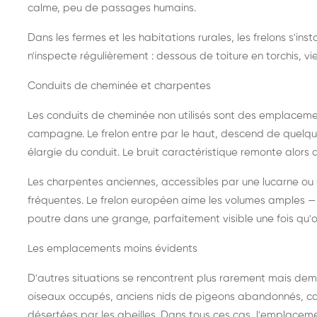
calme, peu de passages humains.
Dans les fermes et les habitations rurales, les frelons s'i
n'inspecte régulièrement : dessous de toiture en torchis, vie
Conduits de cheminée et charpentes
Les conduits de cheminée non utilisés sont des emplaceme
campagne. Le frelon entre par le haut, descend de quelque
élargie du conduit. Le bruit caractéristique remonte alors d
Les charpentes anciennes, accessibles par une lucarne ou
fréquentes. Le frelon européen aime les volumes amples — i
poutre dans une grange, parfaitement visible une fois qu'o
Les emplacements moins évidents
D'autres situations se rencontrent plus rarement mais dema
oiseaux occupés, anciens nids de pigeons abandonnés, cab
désertées par les abeilles. Dans tous ces cas, l'emplace