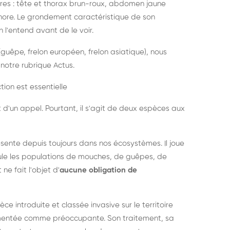
es : tête et thorax brun-roux, abdomen jaune
onore. Le grondement caractéristique de son
l'entend avant de le voir.
guêpe, frelon européen, frelon asiatique), nous
notre rubrique Actus.
tion est essentielle
 d'un appel. Pourtant, il s'agit de deux espèces aux
ésente depuis toujours dans nos écosystèmes. Il joue
égule les populations de mouches, de guêpes, de
 ne fait l'objet d'
aucune obligation de
pèce introduite et classée invasive sur le territoire
cumentée comme préoccupante. Son traitement, sa