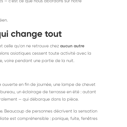
nts — c'est ce que nous abordons sur notre
éen.
qui change tout
et celle qu'on ne retrouve chez
aucun autre
lons asiatiques cessent toute activité avec la
e, voire pendant une partie de la nuit.
ée ouverte en fin de journée, une lampe de chevet
bureau, un éclairage de terrasse en été : autant
néralement — qui débarque dans la pièce.
rise. Beaucoup de personnes décrivent la sensation
ate est compréhensible : panique, fuite, fenêtres