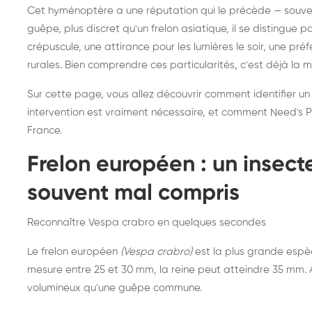
Destruction de nid de
Dé
Cet hyménoptère a une réputation qui le précède — souvent
frelons asiatiques :
du
guêpe, plus discret qu'un frelon asiatique, il se distingue 
intervention partout en
so
crépuscule, une attirance pour les lumières le soir, une pr
rurales. Bien comprendre ces particularités, c'est déjà la 
France
Sur cette page, vous allez découvrir comment identifier un
intervention est vraiment nécessaire, et comment Need's Pr
France.
Frelon européen : un insec
souvent mal compris
Reconnaître Vespa crabro en quelques secondes
Le frelon européen
(Vespa crabro)
est la plus grande espè
mesure entre 25 et 30 mm, la reine peut atteindre 35 mm. À 
volumineux qu'une guêpe commune.