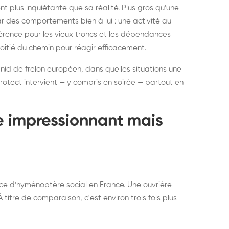
ratisation : éliminer
Traitemen
 plus inquiétante que sa réalité. Plus gros qu'une
rablement rats et
de lit : de
par des comportements bien à lui : une activité au
uris, partout en France
partout e
éférence pour les vieux troncs et les dépendances
moitié du chemin pour réagir efficacement.
 nid de frelon européen, dans quelles situations une
otect intervient — y compris en soirée — partout en
te impressionnant mais
ce d'hyménoptère social en France. Une ouvrière
titre de comparaison, c'est environ trois fois plus