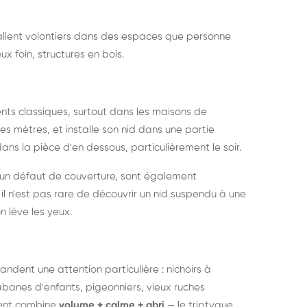
nstallent volontiers dans des espaces que personne
ux foin, structures en bois.
nts classiques, surtout dans les maisons de
s mètres, et installe son nid dans une partie
ans la pièce d'en dessous, particulièrement le soir.
 un défaut de couverture, sont également
l n'est pas rare de découvrir un nid suspendu à une
n lève les yeux.
ndent une attention particulière : nichoirs à
anes d'enfants, pigeonniers, vieux ruches
ment combine
volume + calme + abri
— le triptyque