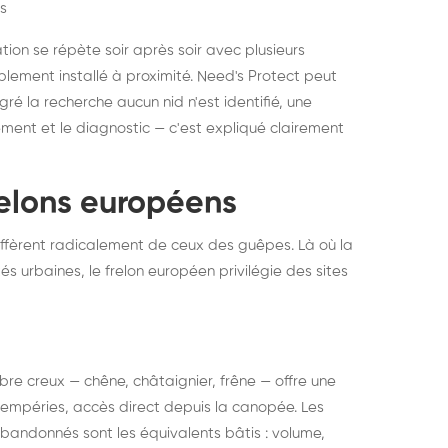
s
ation se répète soir après soir avec plusieurs
ablement installé à proximité. Need's Protect peut
algré la recherche aucun nid n'est identifié, une
ment et le diagnostic — c'est expliqué clairement
frelons européens
ffèrent radicalement de ceux des guêpes. Là où la
tés urbaines, le frelon européen privilégie des sites
 arbre creux — chêne, châtaignier, frêne — offre une
intempéries, accès direct depuis la canopée. Les
abandonnés sont les équivalents bâtis : volume,