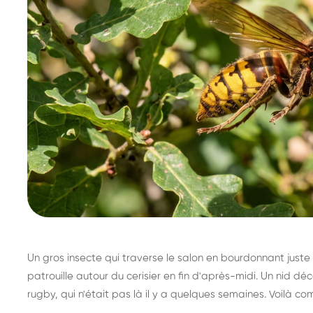
Un gros insecte qui traverse le salon en bourdonnant juste 
patrouille autour du cerisier en fin d'après-midi. Un nid 
rugby, qui n'était pas là il y a quelques semaines. Voilà co