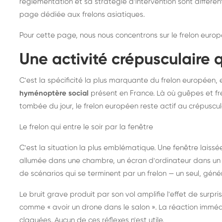
réglementation et sa stratégie d'intervention sont différe
page dédiée aux frelons asiatiques
.
Pour cette page, nous nous concentrons sur le frelon europ
Une activité crépusculaire 
C'est la spécificité la plus marquante du frelon européen, 
hyménoptère social
présent en France. Là où guêpes et fre
tombée du jour, le frelon européen reste actif au crépuscul
Le frelon qui entre le soir par la fenêtre
C'est la situation la plus emblématique. Une fenêtre laiss
allumée dans une chambre, un écran d'ordinateur dans un 
de scénarios qui se terminent par un frelon — un seul, gé
Le bruit grave produit par son vol amplifie l'effet de surp
comme « avoir un drone dans le salon ». La réaction immédi
claquées. Aucun de ces réflexes n'est utile.