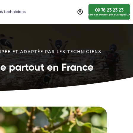
09 78 23 23 23
s techniciens
numéro non surtaxé, prix d’un appel LOCA
IPÉE ET ADAPTÉE PAR LES TECHNICIENS
ide partout en France