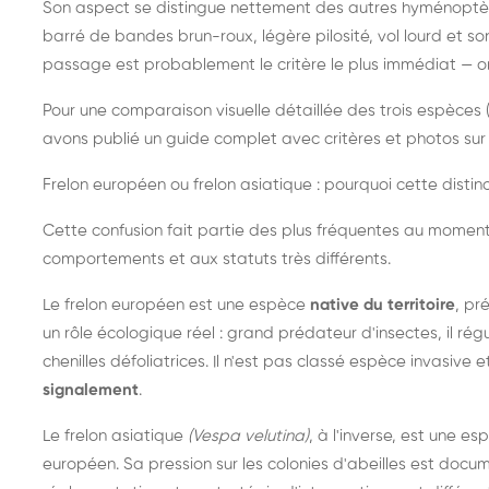
Son aspect se distingue nettement des autres hyménoptèr
barré de bandes brun-roux, légère pilosité, vol lourd et s
passage est probablement le critère le plus immédiat — on 
Pour une comparaison visuelle détaillée des trois espèces (
avons publié un guide complet avec critères et photos sur 
Frelon européen ou frelon asiatique : pourquoi cette distinc
Cette confusion fait partie des plus fréquentes au moment
comportements et aux statuts très différents.
Le frelon européen est une espèce
native du territoire
, pr
un rôle écologique réel : grand prédateur d'insectes, il r
chenilles défoliatrices. Il n'est pas classé espèce invasive et
signalement
.
Le frelon asiatique
(Vespa velutina)
, à l'inverse, est une es
européen. Sa pression sur les colonies d'abeilles est do