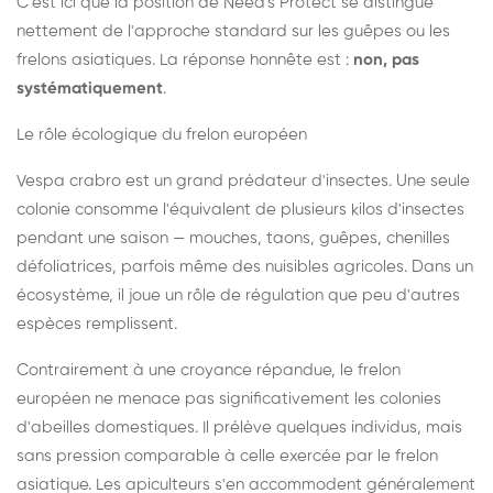
C'est ici que la position de Need's Protect se distingue
nettement de l'approche standard sur les guêpes ou les
frelons asiatiques. La réponse honnête est :
non, pas
systématiquement
.
Le rôle écologique du frelon européen
Vespa crabro est un grand prédateur d'insectes. Une seule
colonie consomme l'équivalent de plusieurs kilos d'insectes
pendant une saison — mouches, taons, guêpes, chenilles
défoliatrices, parfois même des nuisibles agricoles. Dans un
écosystème, il joue un rôle de régulation que peu d'autres
espèces remplissent.
Contrairement à une croyance répandue, le frelon
européen ne menace pas significativement les colonies
d'abeilles domestiques. Il prélève quelques individus, mais
sans pression comparable à celle exercée par le frelon
asiatique. Les apiculteurs s'en accommodent généralement