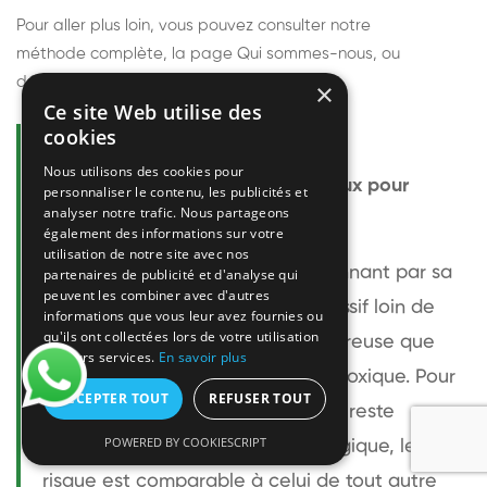
Pour aller plus loin, vous pouvez consulter notre
méthode complète
, la page
Qui sommes-nous
, ou
découvrir
nos techniciens
.
×
Ce site Web utilise des
cookies
Questions fréquentes
Nous utilisons des cookies pour
Le frelon européen est-il dangereux pour
personnaliser le contenu, les publicités et
analyser notre trafic. Nous partageons
l'homme ?
également des informations sur votre
utilisation de notre site avec nos
Le frelon européen est impressionnant par sa
partenaires de publicité et d'analyse qui
peuvent les combiner avec d'autres
taille mais relativement peu agressif loin de
informations que vous leur avez fournies ou
qu'ils ont collectées lors de votre utilisation
son nid. Sa piqûre est plus douloureuse que
de leurs services.
En savoir plus
celle d'une guêpe sans être plus toxique. Pour
ACCEPTER TOUT
REFUSER TOUT
une personne non allergique, elle reste
POWERED BY COOKIESCRIPT
bénigne. Pour une personne allergique, le
risque est comparable à celui de tout autre