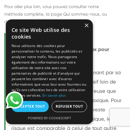
Pour aller plus loin, vous pouvez consulter notre
méthode complète
, la page
Qui sommes-nous
, ou
découvrir
nos techniciens
.
×
Ce site Web utilise des
cookies
Questions fréquentes
Nous utilisons des cookies pour
Le frelon européen est-il dangereux pour
personnaliser le contenu, les publicités et
analyser notre trafic. Nous partageons
l'homme ?
également des informations sur votre
utilisation de notre site avec nos
Le frelon européen est impressionnant par sa
partenaires de publicité et d'analyse qui
peuvent les combiner avec d'autres
taille mais relativement peu agressif loin de
informations que vous leur avez fournies ou
qu'ils ont collectées lors de votre utilisation
son nid. Sa piqûre est plus douloureuse que
de leurs services.
En savoir plus
celle d'une guêpe sans être plus toxique. Pour
ACCEPTER TOUT
REFUSER TOUT
une personne non allergique, elle reste
POWERED BY COOKIESCRIPT
bénigne. Pour une personne allergique, le
risque est comparable à celui de tout autre