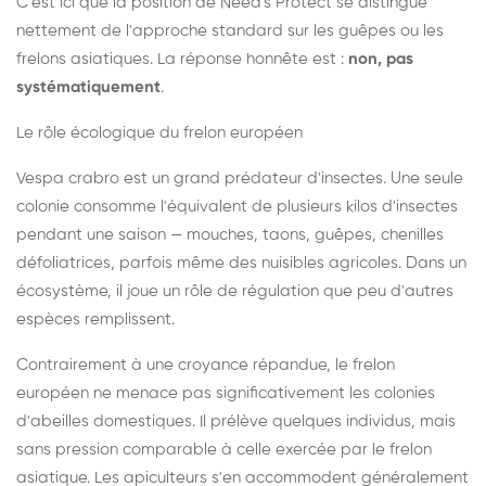
C'est ici que la position de Need's Protect se distingue
nettement de l'approche standard sur les guêpes ou les
frelons asiatiques. La réponse honnête est :
non, pas
systématiquement
.
Le rôle écologique du frelon européen
Vespa crabro est un grand prédateur d'insectes. Une seule
colonie consomme l'équivalent de plusieurs kilos d'insectes
pendant une saison — mouches, taons, guêpes, chenilles
défoliatrices, parfois même des nuisibles agricoles. Dans un
écosystème, il joue un rôle de régulation que peu d'autres
espèces remplissent.
Contrairement à une croyance répandue, le frelon
européen ne menace pas significativement les colonies
d'abeilles domestiques. Il prélève quelques individus, mais
sans pression comparable à celle exercée par le frelon
asiatique. Les apiculteurs s'en accommodent généralement