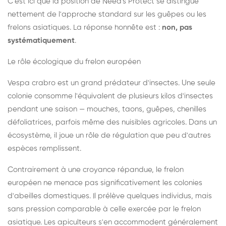
C'est ici que la position de Need's Protect se distingue
nettement de l'approche standard sur les guêpes ou les
frelons asiatiques. La réponse honnête est :
non, pas
systématiquement
.
Le rôle écologique du frelon européen
Vespa crabro est un grand prédateur d'insectes. Une seule
colonie consomme l'équivalent de plusieurs kilos d'insectes
pendant une saison — mouches, taons, guêpes, chenilles
défoliatrices, parfois même des nuisibles agricoles. Dans un
écosystème, il joue un rôle de régulation que peu d'autres
espèces remplissent.
Contrairement à une croyance répandue, le frelon
européen ne menace pas significativement les colonies
d'abeilles domestiques. Il prélève quelques individus, mais
sans pression comparable à celle exercée par le frelon
asiatique. Les apiculteurs s'en accommodent généralement