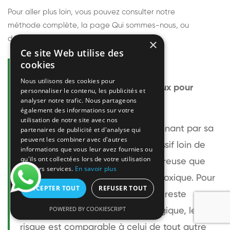
Pour aller plus loin, vous pouvez consulter notre
méthode complète
, la page
Qui sommes-nous
, ou
découvrir
nos techniciens
.
×
Ce site Web utilise des
cookies
Questions fréquentes
Nous utilisons des cookies pour
Le frelon européen est-il dangereux pour
personnaliser le contenu, les publicités et
analyser notre trafic. Nous partageons
l'homme ?
également des informations sur votre
utilisation de notre site avec nos
Le frelon européen est impressionnant par sa
partenaires de publicité et d'analyse qui
peuvent les combiner avec d'autres
taille mais relativement peu agressif loin de
informations que vous leur avez fournies ou
qu'ils ont collectées lors de votre utilisation
son nid. Sa piqûre est plus douloureuse que
de leurs services.
En savoir plus
celle d'une guêpe sans être plus toxique. Pour
ACCEPTER TOUT
REFUSER TOUT
une personne non allergique, elle reste
POWERED BY COOKIESCRIPT
bénigne. Pour une personne allergique, le
risque est comparable à celui de tout autre