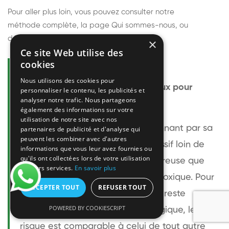
Pour aller plus loin, vous pouvez consulter notre
méthode complète
, la page
Qui sommes-nous
, ou
découvrir
nos techniciens
.
×
Ce site Web utilise des
cookies
Questions fréquentes
Nous utilisons des cookies pour
Le frelon européen est-il dangereux pour
personnaliser le contenu, les publicités et
analyser notre trafic. Nous partageons
l'homme ?
également des informations sur votre
utilisation de notre site avec nos
Le frelon européen est impressionnant par sa
partenaires de publicité et d'analyse qui
peuvent les combiner avec d'autres
taille mais relativement peu agressif loin de
informations que vous leur avez fournies ou
qu'ils ont collectées lors de votre utilisation
son nid. Sa piqûre est plus douloureuse que
de leurs services.
En savoir plus
celle d'une guêpe sans être plus toxique. Pour
ACCEPTER TOUT
REFUSER TOUT
une personne non allergique, elle reste
POWERED BY COOKIESCRIPT
bénigne. Pour une personne allergique, le
risque est comparable à celui de tout autre