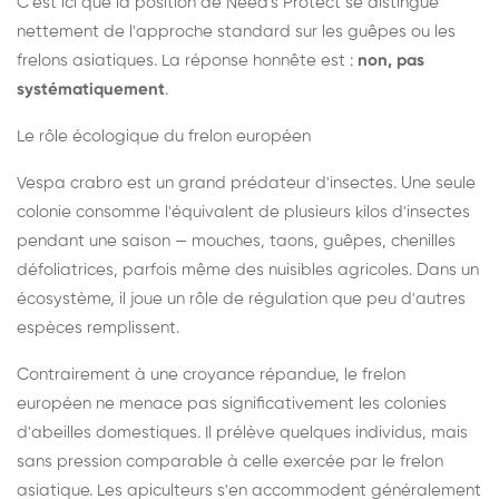
C'est ici que la position de Need's Protect se distingue
nettement de l'approche standard sur les guêpes ou les
frelons asiatiques. La réponse honnête est :
non, pas
systématiquement
.
Le rôle écologique du frelon européen
Vespa crabro est un grand prédateur d'insectes. Une seule
colonie consomme l'équivalent de plusieurs kilos d'insectes
pendant une saison — mouches, taons, guêpes, chenilles
défoliatrices, parfois même des nuisibles agricoles. Dans un
écosystème, il joue un rôle de régulation que peu d'autres
espèces remplissent.
Contrairement à une croyance répandue, le frelon
européen ne menace pas significativement les colonies
d'abeilles domestiques. Il prélève quelques individus, mais
sans pression comparable à celle exercée par le frelon
asiatique. Les apiculteurs s'en accommodent généralement