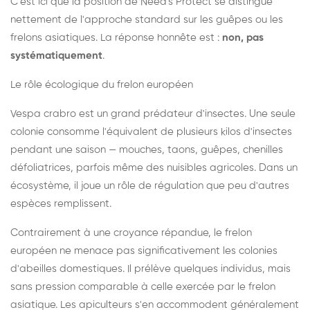
C'est ici que la position de Need's Protect se distingue
nettement de l'approche standard sur les guêpes ou les
frelons asiatiques. La réponse honnête est :
non, pas
systématiquement
.
Le rôle écologique du frelon européen
Vespa crabro est un grand prédateur d'insectes. Une seule
colonie consomme l'équivalent de plusieurs kilos d'insectes
pendant une saison — mouches, taons, guêpes, chenilles
défoliatrices, parfois même des nuisibles agricoles. Dans un
écosystème, il joue un rôle de régulation que peu d'autres
espèces remplissent.
Contrairement à une croyance répandue, le frelon
européen ne menace pas significativement les colonies
d'abeilles domestiques. Il prélève quelques individus, mais
sans pression comparable à celle exercée par le frelon
asiatique. Les apiculteurs s'en accommodent généralement