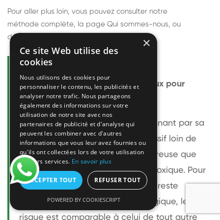
Pour aller plus loin, vous pouvez consulter notre
méthode complète
, la page
Qui sommes-nous
, ou
découvrir
nos techniciens
.
×
Ce site Web utilise des
cookies
Questions fréquentes
Nous utilisons des cookies pour
Le frelon européen est-il dangereux pour
personnaliser le contenu, les publicités et
analyser notre trafic. Nous partageons
l'homme ?
également des informations sur votre
utilisation de notre site avec nos
Le frelon européen est impressionnant par sa
partenaires de publicité et d'analyse qui
peuvent les combiner avec d'autres
taille mais relativement peu agressif loin de
informations que vous leur avez fournies ou
qu'ils ont collectées lors de votre utilisation
son nid. Sa piqûre est plus douloureuse que
de leurs services.
En savoir plus
celle d'une guêpe sans être plus toxique. Pour
ACCEPTER TOUT
REFUSER TOUT
une personne non allergique, elle reste
POWERED BY COOKIESCRIPT
bénigne. Pour une personne allergique, le
risque est comparable à celui de tout autre