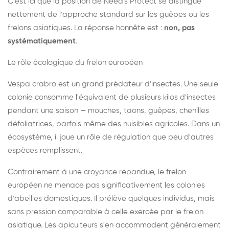
C'est ici que la position de Need's Protect se distingue
nettement de l'approche standard sur les guêpes ou les
frelons asiatiques. La réponse honnête est :
non, pas
systématiquement
.
Le rôle écologique du frelon européen
Vespa crabro est un grand prédateur d'insectes. Une seule
colonie consomme l'équivalent de plusieurs kilos d'insectes
pendant une saison — mouches, taons, guêpes, chenilles
défoliatrices, parfois même des nuisibles agricoles. Dans un
écosystème, il joue un rôle de régulation que peu d'autres
espèces remplissent.
Contrairement à une croyance répandue, le frelon
européen ne menace pas significativement les colonies
d'abeilles domestiques. Il prélève quelques individus, mais
sans pression comparable à celle exercée par le frelon
asiatique. Les apiculteurs s'en accommodent généralement