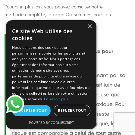
Pour aller plus loin, vous pouvez consulter notre
méthode complète
, la page
Qui sommes-nous
, ou
découvrir
nos techniciens
.
×
Ce site Web utilise des
cookies
Questions fréquentes
Nous utilisons des cookies pour
Le frelon européen est-il dangereux pour
personnaliser le contenu, les publicités et
analyser notre trafic. Nous partageons
l'homme ?
également des informations sur votre
utilisation de notre site avec nos
Le frelon européen est impressionnant par sa
partenaires de publicité et d'analyse qui
peuvent les combiner avec d'autres
taille mais relativement peu agressif loin de
informations que vous leur avez fournies ou
qu'ils ont collectées lors de votre utilisation
son nid. Sa piqûre est plus douloureuse que
de leurs services.
En savoir plus
celle d'une guêpe sans être plus toxique. Pour
ACCEPTER TOUT
REFUSER TOUT
une personne non allergique, elle reste
POWERED BY COOKIESCRIPT
bénigne. Pour une personne allergique, le
risque est comparable à celui de tout autre