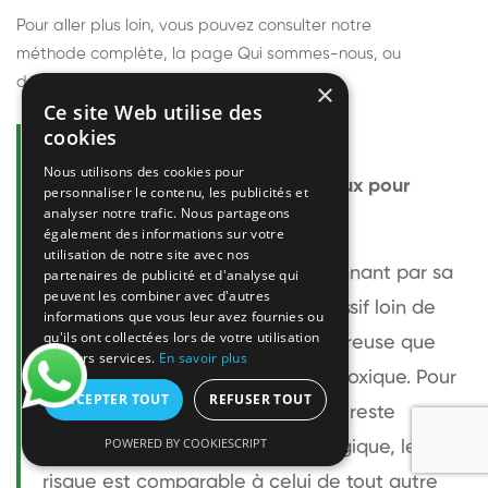
Pour aller plus loin, vous pouvez consulter notre
méthode complète
, la page
Qui sommes-nous
, ou
découvrir
nos techniciens
.
×
Ce site Web utilise des
cookies
Questions fréquentes
Nous utilisons des cookies pour
Le frelon européen est-il dangereux pour
personnaliser le contenu, les publicités et
analyser notre trafic. Nous partageons
l'homme ?
également des informations sur votre
utilisation de notre site avec nos
Le frelon européen est impressionnant par sa
partenaires de publicité et d'analyse qui
peuvent les combiner avec d'autres
taille mais relativement peu agressif loin de
informations que vous leur avez fournies ou
qu'ils ont collectées lors de votre utilisation
son nid. Sa piqûre est plus douloureuse que
de leurs services.
En savoir plus
celle d'une guêpe sans être plus toxique. Pour
ACCEPTER TOUT
REFUSER TOUT
une personne non allergique, elle reste
POWERED BY COOKIESCRIPT
bénigne. Pour une personne allergique, le
risque est comparable à celui de tout autre