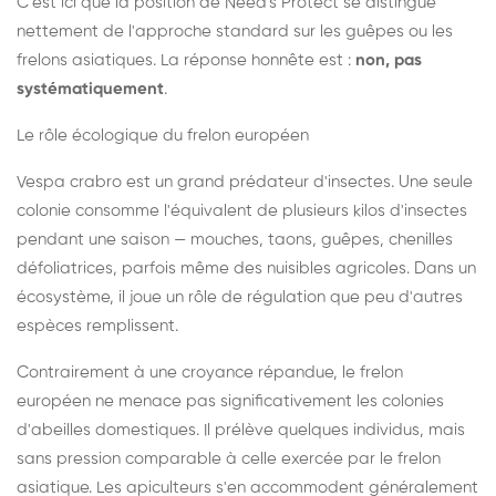
C'est ici que la position de Need's Protect se distingue
nettement de l'approche standard sur les guêpes ou les
frelons asiatiques. La réponse honnête est :
non, pas
systématiquement
.
Le rôle écologique du frelon européen
Vespa crabro est un grand prédateur d'insectes. Une seule
colonie consomme l'équivalent de plusieurs kilos d'insectes
pendant une saison — mouches, taons, guêpes, chenilles
défoliatrices, parfois même des nuisibles agricoles. Dans un
écosystème, il joue un rôle de régulation que peu d'autres
espèces remplissent.
Contrairement à une croyance répandue, le frelon
européen ne menace pas significativement les colonies
d'abeilles domestiques. Il prélève quelques individus, mais
sans pression comparable à celle exercée par le frelon
asiatique. Les apiculteurs s'en accommodent généralement