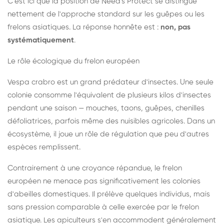
C'est ici que la position de Need's Protect se distingue
nettement de l'approche standard sur les guêpes ou les
frelons asiatiques. La réponse honnête est :
non, pas
systématiquement
.
Le rôle écologique du frelon européen
Vespa crabro est un grand prédateur d'insectes. Une seule
colonie consomme l'équivalent de plusieurs kilos d'insectes
pendant une saison — mouches, taons, guêpes, chenilles
défoliatrices, parfois même des nuisibles agricoles. Dans un
écosystème, il joue un rôle de régulation que peu d'autres
espèces remplissent.
Contrairement à une croyance répandue, le frelon
européen ne menace pas significativement les colonies
d'abeilles domestiques. Il prélève quelques individus, mais
sans pression comparable à celle exercée par le frelon
asiatique. Les apiculteurs s'en accommodent généralement