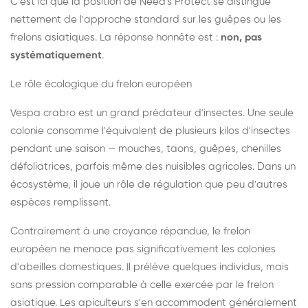
C'est ici que la position de Need's Protect se distingue
nettement de l'approche standard sur les guêpes ou les
frelons asiatiques. La réponse honnête est :
non, pas
systématiquement
.
Le rôle écologique du frelon européen
Vespa crabro est un grand prédateur d'insectes. Une seule
colonie consomme l'équivalent de plusieurs kilos d'insectes
pendant une saison — mouches, taons, guêpes, chenilles
défoliatrices, parfois même des nuisibles agricoles. Dans un
écosystème, il joue un rôle de régulation que peu d'autres
espèces remplissent.
Contrairement à une croyance répandue, le frelon
européen ne menace pas significativement les colonies
d'abeilles domestiques. Il prélève quelques individus, mais
sans pression comparable à celle exercée par le frelon
asiatique. Les apiculteurs s'en accommodent généralement