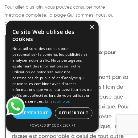
Pour aller plus loin, vous pouvez consulter notre
méthode complète
, la page
Qui sommes-nous
, ou
découvrir
nos techniciens
.
×
Ce site Web utilise des
cookies
Questions fréquentes
Nous utilisons des cookies pour
Le frelon européen est-il dangereux pour
personnaliser le contenu, les publicités et
analyser notre trafic. Nous partageons
l'homme ?
également des informations sur votre
utilisation de notre site avec nos
Le frelon européen est impressionnant par sa
partenaires de publicité et d'analyse qui
peuvent les combiner avec d'autres
taille mais relativement peu agressif loin de
informations que vous leur avez fournies ou
qu'ils ont collectées lors de votre utilisation
son nid. Sa piqûre est plus douloureuse que
de leurs services.
En savoir plus
celle d'une guêpe sans être plus toxique. Pour
ACCEPTER TOUT
REFUSER TOUT
une personne non allergique, elle reste
POWERED BY COOKIESCRIPT
bénigne. Pour une personne allergique, le
risque est comparable à celui de tout autre