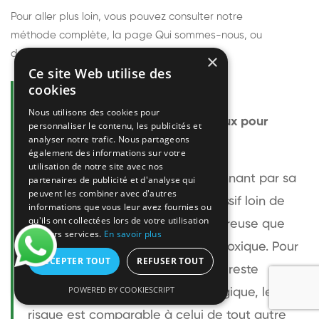
Pour aller plus loin, vous pouvez consulter notre
méthode complète
, la page
Qui sommes-nous
, ou
découvrir
nos techniciens
.
×
Ce site Web utilise des
cookies
Questions fréquentes
Nous utilisons des cookies pour
Le frelon européen est-il dangereux pour
personnaliser le contenu, les publicités et
analyser notre trafic. Nous partageons
l'homme ?
également des informations sur votre
utilisation de notre site avec nos
Le frelon européen est impressionnant par sa
partenaires de publicité et d'analyse qui
peuvent les combiner avec d'autres
taille mais relativement peu agressif loin de
informations que vous leur avez fournies ou
qu'ils ont collectées lors de votre utilisation
son nid. Sa piqûre est plus douloureuse que
de leurs services.
En savoir plus
celle d'une guêpe sans être plus toxique. Pour
ACCEPTER TOUT
REFUSER TOUT
une personne non allergique, elle reste
POWERED BY COOKIESCRIPT
bénigne. Pour une personne allergique, le
risque est comparable à celui de tout autre