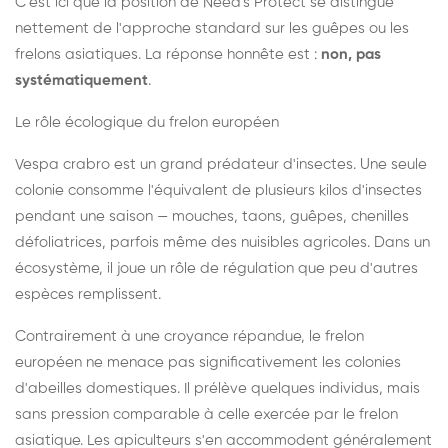
C'est ici que la position de Need's Protect se distingue
nettement de l'approche standard sur les guêpes ou les
frelons asiatiques. La réponse honnête est :
non, pas
systématiquement
.
Le rôle écologique du frelon européen
Vespa crabro est un grand prédateur d'insectes. Une seule
colonie consomme l'équivalent de plusieurs kilos d'insectes
pendant une saison — mouches, taons, guêpes, chenilles
défoliatrices, parfois même des nuisibles agricoles. Dans un
écosystème, il joue un rôle de régulation que peu d'autres
espèces remplissent.
Contrairement à une croyance répandue, le frelon
européen ne menace pas significativement les colonies
d'abeilles domestiques. Il prélève quelques individus, mais
sans pression comparable à celle exercée par le frelon
asiatique. Les apiculteurs s'en accommodent généralement