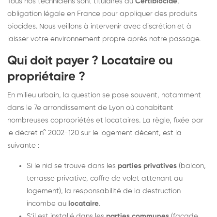
Tous nos techniciens sont titulaires du
Certibiocide
,
obligation légale en France pour appliquer des produits
biocides. Nous veillons à intervenir avec discrétion et à
laisser votre environnement propre après notre passage.
Qui doit payer ? Locataire ou
propriétaire ?
En milieu urbain, la question se pose souvent, notamment
dans le 7e arrondissement de Lyon où cohabitent
nombreuses copropriétés et locataires. La règle, fixée par
le décret n° 2002-120 sur le logement décent, est la
suivante :
Si le nid se trouve dans les
parties privatives
(balcon,
terrasse privative, coffre de volet attenant au
logement), la responsabilité de la destruction
incombe au
locataire
.
S’il est installé dans les
parties communes
(façade