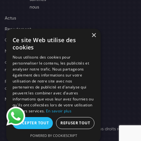
nous
Actus
Recrutement
×
Ce site Web utilise des
Contact
cookies
Nos techniciens
Nous utilisons des cookies pour
campagne-
personnaliser le contenu, les publicités et
analyser notre trafic. Nous partageons
recrutement
également des informations sur votre
utilisation de notre site avec nos
politique de
partenaires de publicité et d'analyse qui
confidentialité
peuvent les combiner avec d'autres
informations que vous leur avez fournies ou
Mentions légales
qu'ils ont collectées lors de votre utilisation
de leurs services.
En savoir plus
ACCEPTER TOUT
REFUSER TOUT
© 2026 Need's Protect Création You'Nivers.
Tous droits réservés
POWERED BY COOKIESCRIPT