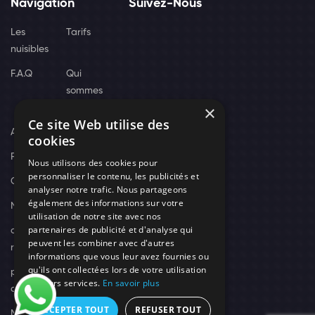
Navigation
Suivez-Nous
Les
Tarifs
nuisibles
F.A.Q
Qui
sommes
×
nous
Ce site Web utilise des
Actus
cookies
Recrutement
Nous utilisons des cookies pour
personnaliser le contenu, les publicités et
Contact
analyser notre trafic. Nous partageons
également des informations sur votre
Nos techniciens
utilisation de notre site avec nos
partenaires de publicité et d'analyse qui
campagne-
peuvent les combiner avec d'autres
recrutement
informations que vous leur avez fournies ou
qu'ils ont collectées lors de votre utilisation
politique de
de leurs services.
En savoir plus
confidentialité
ACCEPTER TOUT
REFUSER TOUT
Mentions légales