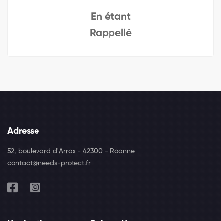
En étant
Rappellé
Adresse
52, boulevard d'Arras - 42300 - Roanne
contact@needs-protect.fr