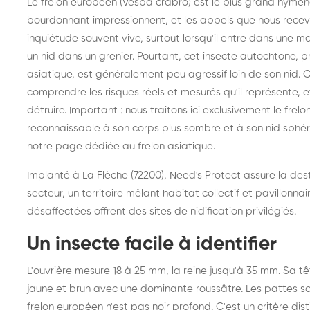
Le frelon européen (Vespa crabro) est le plus grand hyméno
bourdonnant impressionnent, et les appels que nous rece
inquiétude souvent vive, surtout lorsqu'il entre dans une ma
un nid dans un grenier. Pourtant, cet insecte autochtone, pr
asiatique, est généralement peu agressif loin de son nid. C
comprendre les risques réels et mesurés qu'il représente, 
détruire. Important : nous traitons ici exclusivement le frel
reconnaissable à son corps plus sombre et à son nid sphér
notre
page dédiée au frelon asiatique
.
Implanté à La Flèche (72200), Need's Protect assure la des
secteur, un territoire mêlant habitat collectif et pavillonna
désaffectées offrent des sites de nidification privilégiés.
Un insecte facile à identifier
L'ouvrière mesure 18 à 25 mm, la reine jusqu'à 35 mm. Sa 
jaune et brun avec une dominante roussâtre. Les pattes son
Destruction de nid de
De
frelon européen n'est pas noir profond. C'est un critère dist