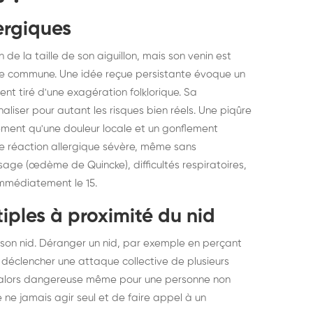
ergiques
de la taille de son aiguillon, mais son venin est
pe commune. Une idée reçue persistante évoque un
ent tiré d'une exagération folklorique. Sa
naliser pour autant les risques bien réels. Une piqûre
lement qu'une douleur locale et un gonflement
e réaction allergique sévère, même sans
sage (œdème de Quincke), difficultés respiratoires,
immédiatement le 15.
tiples à proximité du nid
son nid. Déranger un nid, par exemple en perçant
t déclencher une attaque collective de plusieurs
nt alors dangereuse même pour une personne non
e ne jamais agir seul et de faire appel à un