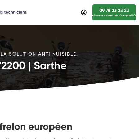
09 78 23 23 23
s techniciens
numéro non surtaxé, prix d’un appel LOCA
LA SOLUTION ANTI NUISIBLE.
72200 | Sarthe
 frelon européen