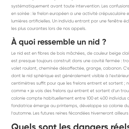
systématiquement avant toute intervention. Les confusions 
frelons : intervention
fr
en soirée : le frelon européen a une activité crépusculaire e
rapide partout en France
in
lumières artificielles. Un individu entrant par une fenêtre é
Fr
les plus courantes lors de nos appels.
À quoi ressemble un nid ?
Le nid est en fibres de bois mâchées, de couleur beige cla
est presque toujours construit dans une cavité fermée : tron
volet roulant, cheminée désaffectée, grange, cabanon. C'es
dont le nid sphérique est généralement visible à l'extérieur
centimètres suffit pour que les frelons entrent et sortent 
comme « je vois des frelons qui entrent et sortent d'un trou 
colonie compte habituellement entre 100 et 400 individus au 
fondatrice émerge au printemps, développe sa colonie duran
l'automne. Les futures reines fécondées hiverneront ailleurs
Quels sont les dangers réel