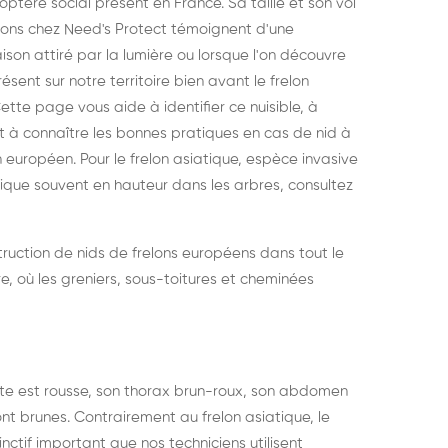
ptère social présent en France. Sa taille et son vol
vons chez Need's Protect témoignent d'une
ison attiré par la lumière ou lorsque l'on découvre
ésent sur notre territoire bien avant le frelon
ette page vous aide à identifier ce nuisible, à
et à connaître les bonnes pratiques en cas de nid à
on européen. Pour le frelon asiatique, espèce invasive
ique souvent en hauteur dans les arbres, consultez
truction de nids de frelons européens dans tout le
ire, où les greniers, sous-toitures et cheminées
tête est rousse, son thorax brun-roux, son abdomen
t brunes. Contrairement au frelon asiatique, le
struction de nid de
Dératisatio
inctif important que nos techniciens utilisent