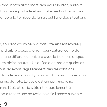
fréquentes alimentent des peurs inutiles, surtout
elons asiatiques :
durablemen
t nocturne partielle et est fortement attiré par les
tervention partout en
souris, pa
clairée à la tombée de la nuit est l'une des situations
ance
ir, souvent volumineux à maturité en septembre. Il
c d'arbre creux, grenier, sous-toiture, coffre de
t une différence majeure avec le frelon asiatique,
, en pleine hauteur. Un orifice d'entrée de quelques
; nous recevons régulièrement des descriptions
dans le mur » ou « il y a un nid dans ma toiture ». La
pic de l'été. Le cycle est annuel : une reine
t l'été, et le nid s'éteint naturellement à
 pour fonder une nouvelle colonie l'année suivante.
s ?