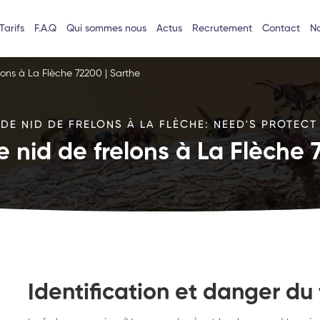
Tarifs
F.A.Q
Qui sommes nous
Actus
Recrutement
Contact
No
lons à La Flèche 72200 | Sarthe
DE NID DE FRELONS À LA FLÈCHE: NEED'S PROTECT 
e nid de frelons à La Flèche 
Identification et danger du