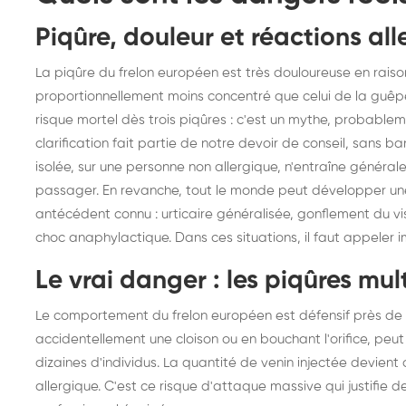
Piqûre, douleur et réactions all
La piqûre du frelon européen est très douloureuse en raison 
proportionnellement moins concentré que celui de la guê
risque mortel dès trois piqûres : c'est un mythe, probablem
clarification fait partie de notre devoir de conseil, sans ba
isolée, sur une personne non allergique, n'entraîne généra
passager. En revanche, tout le monde peut développer un
antécédent connu : urticaire généralisée, gonflement du vi
choc anaphylactique. Dans ces situations, il faut appeler 
Le vrai danger : les piqûres mul
Le comportement du frelon européen est défensif près de 
accidentellement une cloison ou en bouchant l'orifice, peu
dizaines d'individus. La quantité de venin injectée devie
allergique. C'est ce risque d'attaque massive qui justifie d