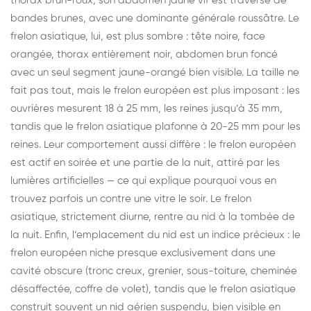
thorax brun-roux, son abdomen jaune vif est traversé de
bandes brunes, avec une dominante générale roussâtre. Le
frelon asiatique, lui, est plus sombre : tête noire, face
orangée, thorax entièrement noir, abdomen brun foncé
avec un seul segment jaune-orangé bien visible. La taille ne
fait pas tout, mais le frelon européen est plus imposant : les
ouvrières mesurent 18 à 25 mm, les reines jusqu’à 35 mm,
tandis que le frelon asiatique plafonne à 20-25 mm pour les
reines. Leur comportement aussi diffère : le frelon européen
est actif en soirée et une partie de la nuit, attiré par les
lumières artificielles — ce qui explique pourquoi vous en
trouvez parfois un contre une vitre le soir. Le frelon
asiatique, strictement diurne, rentre au nid à la tombée de
la nuit. Enfin, l’emplacement du nid est un indice précieux : le
frelon européen niche presque exclusivement dans une
cavité obscure (tronc creux, grenier, sous-toiture, cheminée
désaffectée, coffre de volet), tandis que le frelon asiatique
construit souvent un nid aérien suspendu, bien visible en