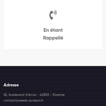
En étant
Rappellé
Adresse
52, boulevard d'Arras - 42300 - Roanne
contact@needs-protect.fr