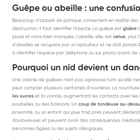
Guêpe ou abeille : une confusi
frelons : intervention
fr
rapide partout en France
in
Beaucoup d'appels de panique concernent en réalité des e
Fr
destruction, il faut identifier l'insecte. La guêpe est
glabre
(
jaune et noire bien marquée. L'abeille, elle, est
velue
, plus
d'abeilles se récupère par un apiculteur et ne doit jamais 
à identifier l'espèce par téléphone ou sur photo avant de 
Pourquoi un nid devient un da
Une colonie de guêpes n'est pas agressive tant qu'elle n'est 
peut compter plusieurs centaines d'ouvrières. La nourriture
les sucres
et la viande, augmentant les contacts avec les 
poubelles ou des boissons. Un
coup de tondeuse au-dessus
proximité, ou un enfant qui joue trop près peuvent déclenc
douloureuses et peuvent avoir des conséquences médicale
personnes âgées ou les sujets allergiques.