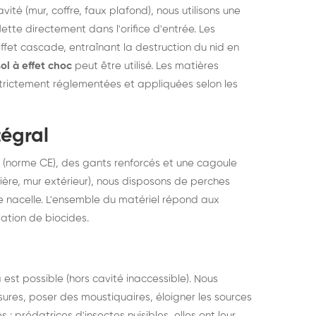
vité (mur, coffre, faux plafond), nous utilisons une
ette directement dans l'orifice d'entrée. Les
ffet cascade, entraînant la destruction du nid en
ol à effet choc
peut être utilisé. Les matières
strictement réglementées et appliquées selon les
tégral
(norme CE), des gants renforcés et une cagoule
ttière, mur extérieur), nous disposons de perches
e nacelle. L'ensemble du matériel répond aux
lation de biocides.
a est possible (hors cavité inaccessible). Nous
issures, poser des moustiquaires, éloigner les sources
: prédatrices d'insectes nuisibles, elles ont leur