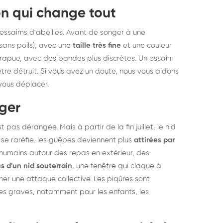
on qui change tout
elons asiatiques :
durablemen
tervention partout en
souris, pa
ssaims d'abeilles. Avant de songer à une
ance
sans poils), avec une
taille très fine
et une couleur
 trapue, avec des bandes plus discrètes. Un essaim
être détruit. Si vous avez un doute, nous vous aidons
vous déplacer.
nger
pas dérangée. Mais à partir de la fin juillet, le nid
 se raréfie, les guêpes deviennent plus
attirées par
humains autour des repas en extérieur, des
 d'un nid souterrain
, une fenêtre qui claque à
her une attaque collective. Les piqûres sont
s graves, notamment pour les enfants, les