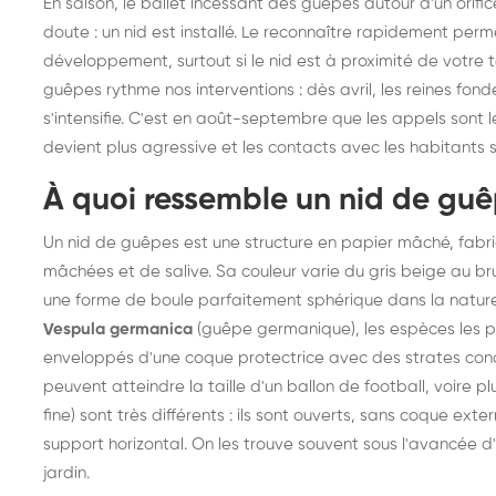
En saison, le ballet incessant des guêpes autour d'un orifi
doute : un nid est installé. Le reconnaître rapidement perm
développement, surtout si le nid est à proximité de votre 
guêpes rythme nos interventions : dès avril, les reines fonde
s'intensifie. C'est en août-septembre que les appels sont
devient plus agressive et les contacts avec les habitants s
À quoi ressemble un nid de guê
Un nid de guêpes est une structure en papier mâché, fabriq
mâchées et de salive. Sa couleur varie du gris beige au brun
une forme de boule parfaitement sphérique dans la nature
Vespula germanica
(guêpe germanique), les espèces les p
enveloppés d'une coque protectrice avec des strates conce
peuvent atteindre la taille d'un ballon de football, voire pl
fine) sont très différents : ils sont ouverts, sans coque ext
support horizontal. On les trouve souvent sous l'avancée d'
jardin.
Destruction de nid de
De