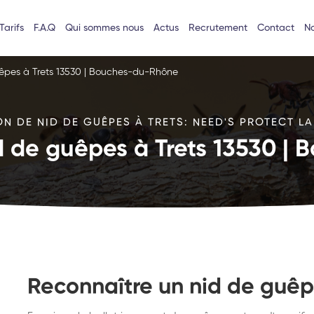
Tarifs
F.A.Q
Qui sommes nous
Actus
Recrutement
Contact
No
uêpes à Trets 13530 | Bouches-du-Rhône
N DE NID DE GUÊPES À TRETS: NEED'S PROTECT LA
id de guêpes à Trets 13530 |
Reconnaître un nid de guêp