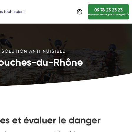
09 78 23 23 23
s techniciens
numéro non surtaxé, prix d’un appel LOCA
 SOLUTION ANTI NUISIBLE.
 Bouches-du-Rhône
es et évaluer le danger