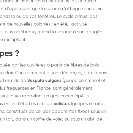
ce dans un mur ou sous une tuile ne laisse aucun
et d'agir avant que la colonie n'atteigne son plein
terrasse ou de vos fenêtres. Le cycle annuel des
nt de nouvelles colonies ; en été, l'activité
 les plus nombreux, quand la colonie à son apogée
e multiplient.
pes ?
uée par les ouvrières à partir de fibres de bois
 clair. Contrairement à une idée reçue, il n'a jamais
. Les nids de
Vespula vulgaris
(guêpe commune) et
lus fréquentes en France, sont généralement
ntriques rappelant un gros cocon fripé. Ils
us en fin d'été. Les nids de
polistes
(guêpes à taille
erne, constitués de cellules apparentes fixées sous un
un toit, dans un coffre de volet ou sous un abri de
struction de nid de
Dératisatio