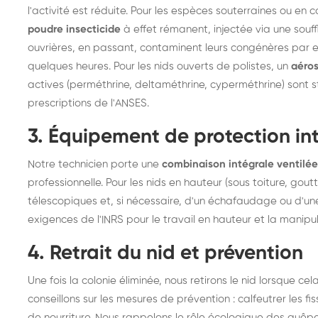
l'activité est réduite. Pour les espèces souterraines ou en ca
poudre insecticide
à effet rémanent, injectée via une souffl
ouvrières, en passant, contaminent leurs congénères par e
quelques heures. Pour les nids ouverts de polistes, un
aéros
actives (perméthrine, deltaméthrine, cyperméthrine) sont 
prescriptions de l'ANSES.
3. Équipement de protection in
Notre technicien porte une
combinaison intégrale ventilée
professionnelle. Pour les nids en hauteur (sous toiture, gou
télescopiques et, si nécessaire, d'un échafaudage ou d'un
exigences de l'INRS pour le travail en hauteur et la manipu
4. Retrait du nid et prévention
Une fois la colonie éliminée, nous retirons le nid lorsque cel
conseillons sur les mesures de prévention : calfeutrer les f
de nourriture. Nous rappelons le rôle écologique des guêpes 