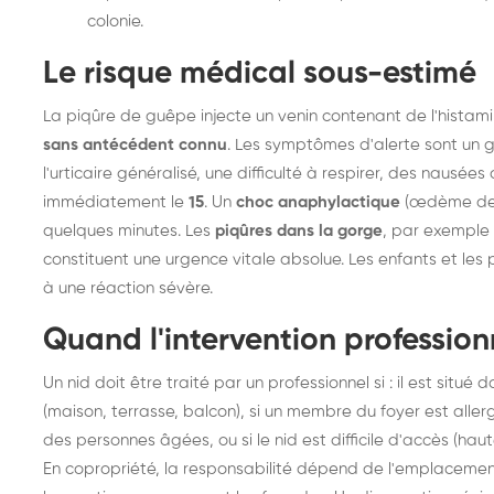
colonie.
Le risque médical sous-estimé
La piqûre de guêpe injecte un venin contenant de l'histami
sans antécédent connu
. Les symptômes d'alerte sont un 
l'urticaire généralisé, une difficulté à respirer, des naus
immédiatement le
15
. Un
choc anaphylactique
(œdème de Q
quelques minutes. Les
piqûres dans la gorge
, par exemple
constituent une urgence vitale absolue. Les enfants et les
à une réaction sévère.
Quand l'intervention profession
Un nid doit être traité par un professionnel si : il est situ
(maison, terrasse, balcon), si un membre du foyer est alle
des personnes âgées, ou si le nid est difficile d'accès (haute
En copropriété, la responsabilité dépend de l'emplacement :