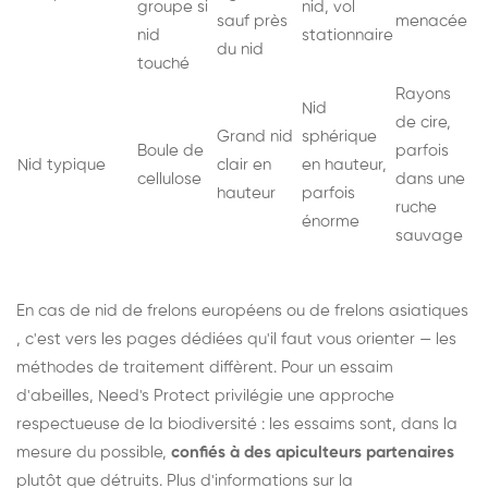
groupe si
nid, vol
sauf près
menacée
nid
stationnaire
du nid
touché
Rayons
Nid
de cire,
Grand nid
sphérique
Boule de
parfois
Nid typique
clair en
en hauteur,
cellulose
dans une
hauteur
parfois
ruche
énorme
sauvage
En cas de nid de
frelons européens
ou de
frelons asiatiques
, c'est vers les pages dédiées qu'il faut vous orienter — les
méthodes de traitement diffèrent. Pour un essaim
d'abeilles, Need's Protect privilégie une approche
respectueuse de la biodiversité : les essaims sont, dans la
mesure du possible,
confiés à des apiculteurs partenaires
plutôt que détruits. Plus d'informations sur la