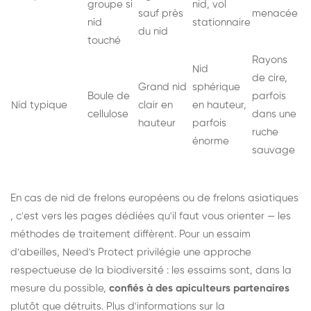
groupe si
nid, vol
sauf près
menacée
nid
stationnaire
du nid
touché
Rayons
Nid
de cire,
Grand nid
sphérique
Boule de
parfois
Nid typique
clair en
en hauteur,
cellulose
dans une
hauteur
parfois
ruche
énorme
sauvage
En cas de nid de
frelons européens
ou de
frelons asiatiques
, c'est vers les pages dédiées qu'il faut vous orienter — les
méthodes de traitement diffèrent. Pour un essaim
d'abeilles, Need's Protect privilégie une approche
respectueuse de la biodiversité : les essaims sont, dans la
mesure du possible,
confiés à des apiculteurs partenaires
plutôt que détruits. Plus d'informations sur la