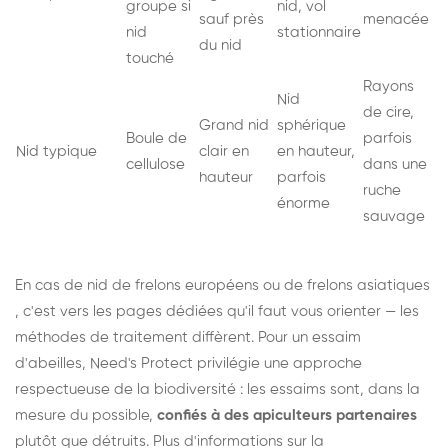
groupe si
nid, vol
sauf près
menacée
nid
stationnaire
du nid
touché
Rayons
Nid
de cire,
Grand nid
sphérique
Boule de
parfois
Nid typique
clair en
en hauteur,
cellulose
dans une
hauteur
parfois
ruche
énorme
sauvage
En cas de nid de
frelons européens
ou de
frelons asiatiques
, c'est vers les pages dédiées qu'il faut vous orienter — les
méthodes de traitement diffèrent. Pour un essaim
d'abeilles, Need's Protect privilégie une approche
respectueuse de la biodiversité : les essaims sont, dans la
mesure du possible,
confiés à des apiculteurs partenaires
plutôt que détruits. Plus d'informations sur la