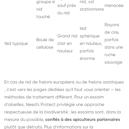
groupe si
nid, vol
sauf près
menacée
nid
stationnaire
du nid
touché
Rayons
Nid
de cire,
Grand nid
sphérique
Boule de
parfois
Nid typique
clair en
en hauteur,
cellulose
dans une
hauteur
parfois
ruche
énorme
sauvage
En cas de nid de
frelons européens
ou de
frelons asiatiques
, c'est vers les pages dédiées qu'il faut vous orienter — les
méthodes de traitement diffèrent. Pour un essaim
d'abeilles, Need's Protect privilégie une approche
respectueuse de la biodiversité : les essaims sont, dans la
mesure du possible,
confiés à des apiculteurs partenaires
plutôt que détruits. Plus d'informations sur la