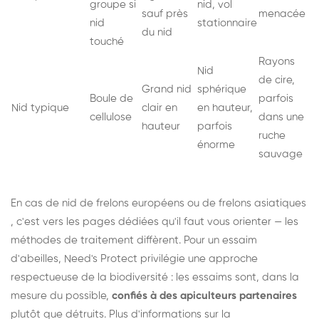
groupe si
nid, vol
sauf près
menacée
nid
stationnaire
du nid
touché
Rayons
Nid
de cire,
Grand nid
sphérique
Boule de
parfois
Nid typique
clair en
en hauteur,
cellulose
dans une
hauteur
parfois
ruche
énorme
sauvage
En cas de nid de
frelons européens
ou de
frelons asiatiques
, c'est vers les pages dédiées qu'il faut vous orienter — les
méthodes de traitement diffèrent. Pour un essaim
d'abeilles, Need's Protect privilégie une approche
respectueuse de la biodiversité : les essaims sont, dans la
mesure du possible,
confiés à des apiculteurs partenaires
plutôt que détruits. Plus d'informations sur la