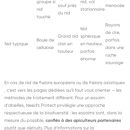
groupe si
nid, vol
sauf près
menacée
nid
stationnaire
du nid
touché
Rayons
Nid
de cire,
Grand nid
sphérique
Boule de
parfois
Nid typique
clair en
en hauteur,
cellulose
dans une
hauteur
parfois
ruche
énorme
sauvage
En cas de nid de
frelons européens
ou de
frelons asiatiques
, c'est vers les pages dédiées qu'il faut vous orienter — les
méthodes de traitement diffèrent. Pour un essaim
d'abeilles, Need's Protect privilégie une approche
respectueuse de la biodiversité : les essaims sont, dans la
mesure du possible,
confiés à des apiculteurs partenaires
plutôt que détruits. Plus d'informations sur la