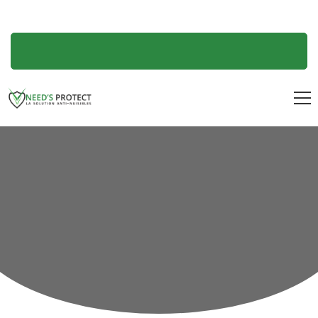
mon compte
09 78 23 23 23
numéro non surtaxé, prix d’un appel LOCAL
Accueil
Les nuisibles
Destruction de nid de guêpes : intervention rapide partout en France