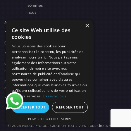
sommes
nous
Actus
×
Ce site Web utilise des
Recrutement
cookies
Contact
Nous utilisons des cookies pour
personnaliser le contenu, les publicités et
Nos techniciens
analyser notre trafic. Nous partageons
également des informations sur votre
campagne-
utilisation de notre site avec nos
recrutement
partenaires de publicité et d'analyse qui
peuvent les combiner avec d'autres
politique de
informations que vous leur avez fournies ou
confidentialité
qu'ils ont collectées lors de votre utilisation
de leurs services.
En savoir plus
Mentions légales
ACCEPTER TOUT
REFUSER TOUT
POWERED BY COOKIESCRIPT
© 2026 Need's Protect Création You'Nivers.
Tous droits réservés