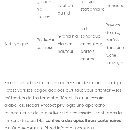
groupe si
nid, vol
sauf près
menacée
nid
stationnaire
du nid
touché
Rayons
Nid
de cire,
Grand nid
sphérique
Boule de
parfois
Nid typique
clair en
en hauteur,
cellulose
dans une
hauteur
parfois
ruche
énorme
sauvage
En cas de nid de
frelons européens
ou de
frelons asiatiques
, c'est vers les pages dédiées qu'il faut vous orienter — les
méthodes de traitement diffèrent. Pour un essaim
d'abeilles, Need's Protect privilégie une approche
respectueuse de la biodiversité : les essaims sont, dans la
mesure du possible,
confiés à des apiculteurs partenaires
plutôt que détruits. Plus d'informations sur la