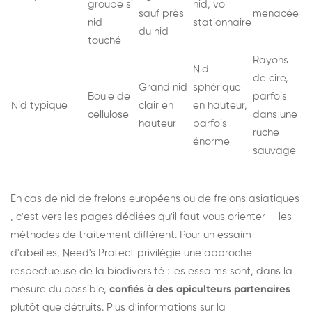
groupe si
nid, vol
sauf près
menacée
nid
stationnaire
du nid
touché
Rayons
Nid
de cire,
Grand nid
sphérique
Boule de
parfois
Nid typique
clair en
en hauteur,
cellulose
dans une
hauteur
parfois
ruche
énorme
sauvage
En cas de nid de
frelons européens
ou de
frelons asiatiques
, c'est vers les pages dédiées qu'il faut vous orienter — les
méthodes de traitement diffèrent. Pour un essaim
d'abeilles, Need's Protect privilégie une approche
respectueuse de la biodiversité : les essaims sont, dans la
mesure du possible,
confiés à des apiculteurs partenaires
plutôt que détruits. Plus d'informations sur la