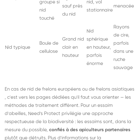
groupe si
nid, vol
sauf près
menacée
nid
stationnaire
du nid
touché
Rayons
Nid
de cire,
Grand nid
sphérique
Boule de
parfois
Nid typique
clair en
en hauteur,
cellulose
dans une
hauteur
parfois
ruche
énorme
sauvage
En cas de nid de
frelons européens
ou de
frelons asiatiques
, c'est vers les pages dédiées qu'il faut vous orienter — les
méthodes de traitement diffèrent. Pour un essaim
d'abeilles, Need's Protect privilégie une approche
respectueuse de la biodiversité : les essaims sont, dans la
mesure du possible,
confiés à des apiculteurs partenaires
plutôt que détruits. Plus d'informations sur la