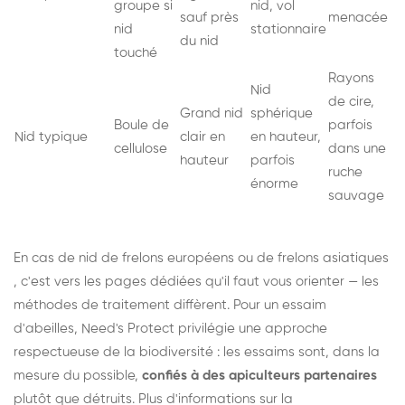
groupe si
nid, vol
sauf près
menacée
nid
stationnaire
du nid
touché
Rayons
Nid
de cire,
Grand nid
sphérique
Boule de
parfois
Nid typique
clair en
en hauteur,
cellulose
dans une
hauteur
parfois
ruche
énorme
sauvage
En cas de nid de
frelons européens
ou de
frelons asiatiques
, c'est vers les pages dédiées qu'il faut vous orienter — les
méthodes de traitement diffèrent. Pour un essaim
d'abeilles, Need's Protect privilégie une approche
respectueuse de la biodiversité : les essaims sont, dans la
mesure du possible,
confiés à des apiculteurs partenaires
plutôt que détruits. Plus d'informations sur la