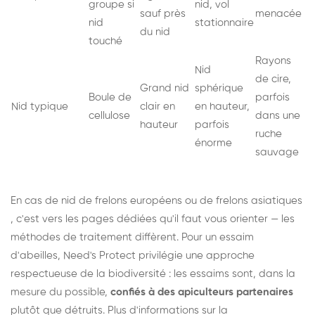
groupe si
nid, vol
sauf près
menacée
nid
stationnaire
du nid
touché
Rayons
Nid
de cire,
Grand nid
sphérique
Boule de
parfois
Nid typique
clair en
en hauteur,
cellulose
dans une
hauteur
parfois
ruche
énorme
sauvage
En cas de nid de
frelons européens
ou de
frelons asiatiques
, c'est vers les pages dédiées qu'il faut vous orienter — les
méthodes de traitement diffèrent. Pour un essaim
d'abeilles, Need's Protect privilégie une approche
respectueuse de la biodiversité : les essaims sont, dans la
mesure du possible,
confiés à des apiculteurs partenaires
plutôt que détruits. Plus d'informations sur la