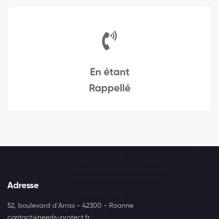
En étant
Rappellé
Adresse
52, boulevard d'Arras - 42300 - Roanne
contact@needs-protect.fr