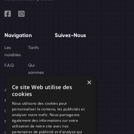
Navigation
Suivez-Nous
Les
Tarifs
nuisibles
F.A.Q
Qui
sommes
×
nous
Ce site Web utilise des
Actus
cookies
Recrutement
Nous utilisons des cookies pour
personnaliser le contenu, les publicités et
Contact
analyser notre trafic. Nous partageons
également des informations sur votre
Nos techniciens
utilisation de notre site avec nos
partenaires de publicité et d'analyse qui
campagne-