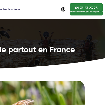
09 78 23 23 23
s techniciens
numéro non surtaxé, prix d’un appel LOCA
de partout en France