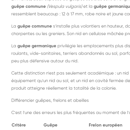
guêpe commune
(Vespula vulgaris)
et la
guêpe germaniq
ressemblent beaucoup : 12 à 17 mm, robe noire et jaune cont
La
guêpe commune
s'installe plus volontiers en hauteur, 
charpentes ou les greniers. Son nid en cellulose mâchée pre
La
guêpe germanique
privilégie les emplacements plus dis
roulants, vide-sanitaires, terriers abandonnés au sol, parfo
peu plus défensive autour du nid.
Cette distinction n'est pas seulement académique : un nid
équipement qu'un nid au sol, et un nid en cavité fermée 
produit atteigne réellement la totalité de la colonie.
Différencier guêpes, frelons et abeilles
C'est l'une des erreurs les plus fréquentes au moment de l'a
Critère
Guêpe
Frelon européen