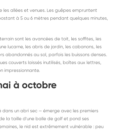
vre les allées et venues. Les guêpes empruntent
se postant à 5 ou 6 mètres pendant quelques minutes,
rain sont les avancées de toit, les soffites, les
ne lucarne, les abris de jardin, les cabanons, les
ers abandonnés au sol, parfois les buissons denses.
 couverts laissés inutilisés, boîtes aux lettres,
on impressionnante.
mai à octobre
rné dans un abri sec — émerge avec les premiers
e la taille d'une balle de golf et pond ses
semaines, le nid est extrêmement vulnérable : peu