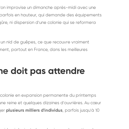
rablement rats et
de lit : de
 l'on improvise un dimanche après-midi avec une
uris, partout en France
partout e
e, parfois en hauteur, qui demande des équipements
re, ni dispersion d'une colonie qui se reformera
 un nid de guêpes, ce que recouvre vraiment
ement, partout en France, dans les meilleures
ne doit pas attendre
ne colonie en expansion permanente du printemps
une reine et quelques dizaines d'ouvrières. Au cœur
rger
plusieurs milliers d'individus
, parfois jusqu'à 10