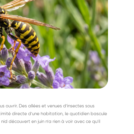
s ouvrir. Des allées et venues d'insectes sous
imité directe d'une habitation, le quotidien bascule
nid découvert en juin n'a rien à voir avec ce qu'il
ratisation : éliminer
Traitemen