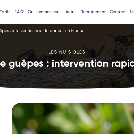
Tarifs
F.A.Q
Qui sommes nous
Actus
Recrutement
Contact
No
êpes : intervention rapide partout en France
LES NUISIBLES
e guêpes : intervention rapi