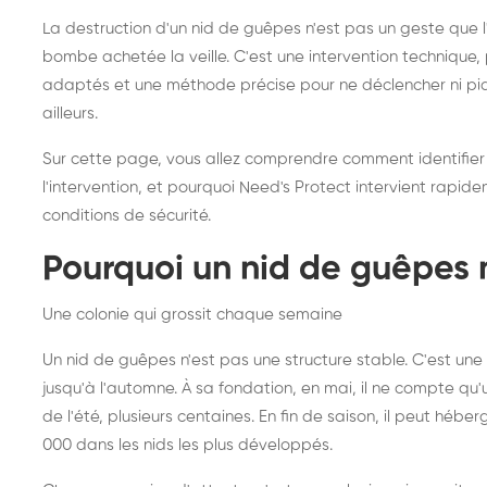
frelons asiatiques :
du
La destruction d'un nid de guêpes n'est pas un geste que
intervention partout en
so
bombe achetée la veille. C'est une intervention techniqu
adaptés et une méthode précise pour ne déclencher ni piqû
France
ailleurs.
Sur cette page, vous allez comprendre comment identifier
l'intervention, et pourquoi Need's Protect intervient rapid
conditions de sécurité.
Pourquoi un nid de guêpes 
Une colonie qui grossit chaque semaine
Un nid de guêpes n'est pas une structure stable. C'est u
jusqu'à l'automne. À sa fondation, en mai, il ne compte qu'
de l'été, plusieurs centaines. En fin de saison, il peut hébe
000 dans les nids les plus développés.