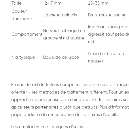
Taille
12-17 mm
25-35 mm
Couleur
Jaune et noir vifs
Brun-roux et jaune
dominante
Imposant mais peu
Nerveux, attaque en
Comportement
agressif sauf près d
groupe si nid touché
nid
Grand nid clair en
Nid typique
Boule de cellulose
hauteur
En cas de nid de
frelons européens
ou de
frelons asiatique
orienter — les méthodes de traitement diffèrent. Pour un es
approche respectueuse de la biodiversité : les essaims so
apiculteurs partenaires
plutôt que détruits. Plus d'informat
page dédiée à la récupération des essaims d'abeilles
.
Les emplacements typiques d'un nid