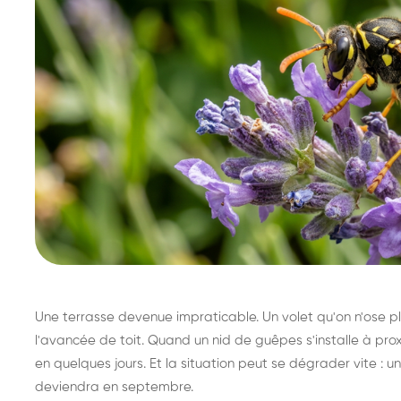
Une terrasse devenue impraticable. Un volet qu'on n'ose plu
l'avancée de toit. Quand un nid de guêpes s'installe à prox
en quelques jours. Et la situation peut se dégrader vite : un 
deviendra en septembre.
Destruction de nid de
Dé