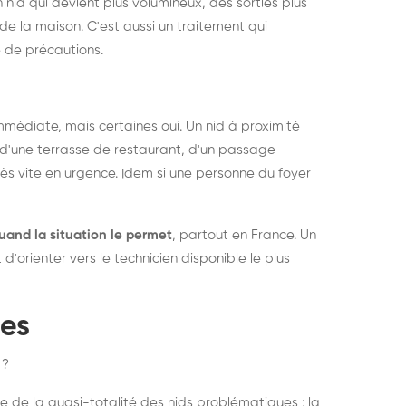
 nid qui devient plus volumineux, des sorties plus
de la maison. C'est aussi un traitement qui
 de précautions.
médiate, mais certaines oui. Un nid à proximité
d'une terrasse de restaurant, d'un passage
rès vite en urgence. Idem si une personne du foyer
uand la situation le permet
, partout en France. Un
'orienter vers le technicien disponible le plus
pes
 ?
e de la quasi-totalité des nids problématiques : la