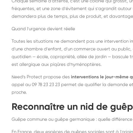
Chaque semaine d'attente, c'est une colonie qui grossit, un
fréquentes, et une zone d'évitement qui s'agrandit autour 
demandera plus de temps, plus de produit, et davantage
Quand l'urgence devient réelle
Toutes les situations ne demandent pas une intervention im
d'une chambre d'enfant, d'un commerce ouvert au public, 
quotidien — école, copropriété, allée de jardin — bascule t
est allergique aux piqûres d'hyménoptères.
Need's Protect propose des
interventions le jour-même q
appel au 09 78 23 23 23 permet de qualifier la demande et d
proche.
Reconnaître un nid de guê
Guêpe commune ou guêpe germanique : quelle différence
En France, deux espèces de guêpes sociales sont à l'origin