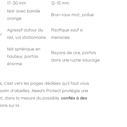
17-30 mm
12-15 mm
Noir avec bande
Brun-roux mat, poilue
orange
Agressif autour du
Pacifique sauf si
u
nid, vol stationnaire
menacée
Nid sphérique en
Rayons de cire, parfois
hauteur, parfois
dans une ruche sauvage
énorme
s
, c'est vers les pages dédiées qu'il faut vous
saim d'abeilles, Need's Protect privilégie une
nt, dans la mesure du possible,
confiés à des
ions sur la