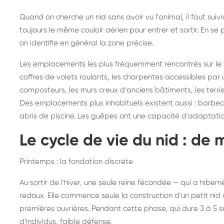
Quand on cherche un nid sans avoir vu l'animal, il faut sui
toujours le même couloir aérien pour entrer et sortir. En 
on identifie en général la zone précise.
Les emplacements les plus fréquemment rencontrés sur le ter
coffres de volets roulants, les charpentes accessibles par u
composteurs, les murs creux d'anciens bâtiments, les terri
Des emplacements plus inhabituels existent aussi : barbecues
abris de piscine. Les guêpes ont une capacité d'adaptati
Le cycle de vie du nid : de 
Printemps : la fondation discrète
Au sortir de l'hiver, une seule reine fécondée — qui a hibe
redoux. Elle commence seule la construction d'un petit nid d
premières ouvrières. Pendant cette phase, qui dure 3 à 5 
d'individus, faible défense.