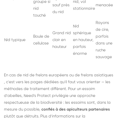
groupe si
nid, vol
sauf près
menacée
nid
stationnaire
du nid
touché
Rayons
Nid
de cire,
Grand nid
sphérique
Boule de
parfois
Nid typique
clair en
en hauteur,
cellulose
dans une
hauteur
parfois
ruche
énorme
sauvage
En cas de nid de
frelons européens
ou de
frelons asiatiques
, c'est vers les pages dédiées qu'il faut vous orienter — les
méthodes de traitement diffèrent. Pour un essaim
d'abeilles, Need's Protect privilégie une approche
respectueuse de la biodiversité : les essaims sont, dans la
mesure du possible,
confiés à des apiculteurs partenaires
plutôt que détruits. Plus d'informations sur la