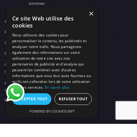
sommes
×
nous
Ce site Web utilise des
Actus
cookies
Recrutement
Nous utilisons des cookies pour
personnaliser le contenu, les publicités et
Contact
analyser notre trafic. Nous partageons
également des informations sur votre
Nos techniciens
utilisation de notre site avec nos
partenaires de publicité et d'analyse qui
campagne-
peuvent les combiner avec d'autres
recrutement
informations que vous leur avez fournies ou
qu'ils ont collectées lors de votre utilisation
politique de
de leurs services.
En savoir plus
confidentialité
ACCEPTER TOUT
REFUSER TOUT
Mentions légales
POWERED BY COOKIESCRIPT
© 2026 Need's Protect Création You'Nivers.
Tous droits réservés