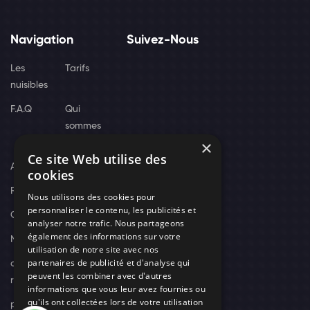
Navigation
Suivez-Nous
Les
Tarifs
nuisibles
F.A.Q
Qui
sommes
×
nous
Ce site Web utilise des
Actus
cookies
Recrutement
Nous utilisons des cookies pour
personnaliser le contenu, les publicités et
Contact
analyser notre trafic. Nous partageons
également des informations sur votre
Nos techniciens
utilisation de notre site avec nos
partenaires de publicité et d'analyse qui
campagne-
peuvent les combiner avec d'autres
recrutement
informations que vous leur avez fournies ou
qu'ils ont collectées lors de votre utilisation
politique de