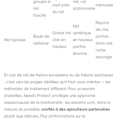
groupe si
nid, vol
sauf près
menacée
nid
stationnaire
du nid
touché
Rayons
Nid
de cire,
Grand nid
sphérique
Boule de
parfois
Nid typique
clair en
en hauteur,
cellulose
dans une
hauteur
parfois
ruche
énorme
sauvage
En cas de nid de
frelons européens
ou de
frelons asiatiques
, c'est vers les pages dédiées qu'il faut vous orienter — les
méthodes de traitement diffèrent. Pour un essaim
d'abeilles, Need's Protect privilégie une approche
respectueuse de la biodiversité : les essaims sont, dans la
mesure du possible,
confiés à des apiculteurs partenaires
plutôt que détruits. Plus d'informations sur la