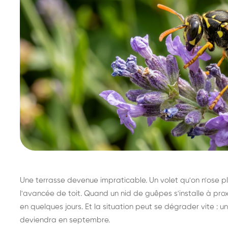
Une terrasse devenue impraticable. Un volet qu'on n'ose plu
l'avancée de toit. Quand un nid de guêpes s'installe à prox
en quelques jours. Et la situation peut se dégrader vite : un 
deviendra en septembre.
Destruction de nid de
Dé