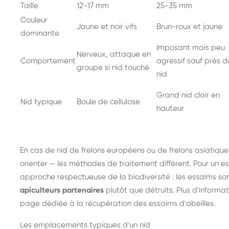
Taille
12-17 mm
25-35 mm
Couleur
Jaune et noir vifs
Brun-roux et jaune
dominante
Imposant mais peu
Nerveux, attaque en
Comportement
agressif sauf près d
groupe si nid touché
nid
Grand nid clair en
Nid typique
Boule de cellulose
hauteur
En cas de nid de
frelons européens
ou de
frelons asiatique
orienter — les méthodes de traitement diffèrent. Pour un es
approche respectueuse de la biodiversité : les essaims so
apiculteurs partenaires
plutôt que détruits. Plus d'informat
page dédiée à la récupération des essaims d'abeilles
.
Les emplacements typiques d'un nid