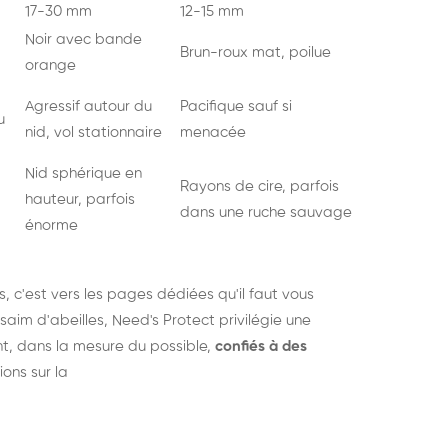
17-30 mm
12-15 mm
Noir avec bande
Brun-roux mat, poilue
orange
Agressif autour du
Pacifique sauf si
u
nid, vol stationnaire
menacée
Nid sphérique en
Rayons de cire, parfois
hauteur, parfois
dans une ruche sauvage
énorme
s
, c'est vers les pages dédiées qu'il faut vous
saim d'abeilles, Need's Protect privilégie une
nt, dans la mesure du possible,
confiés à des
ions sur la