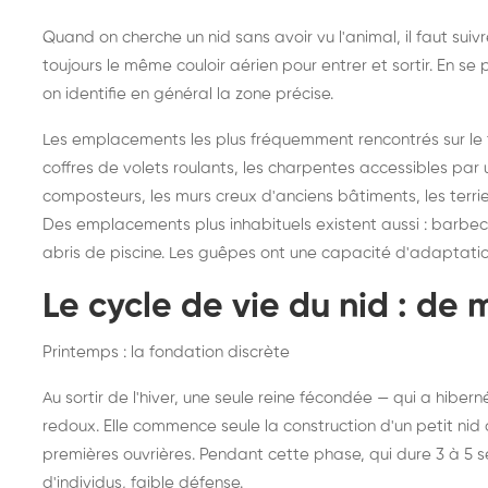
Quand on cherche un nid sans avoir vu l'animal, il faut sui
toujours le même couloir aérien pour entrer et sortir. En 
on identifie en général la zone précise.
Les emplacements les plus fréquemment rencontrés sur le ter
coffres de volets roulants, les charpentes accessibles par u
composteurs, les murs creux d'anciens bâtiments, les terri
Des emplacements plus inhabituels existent aussi : barbecues
abris de piscine. Les guêpes ont une capacité d'adaptati
Le cycle de vie du nid : de 
Printemps : la fondation discrète
Au sortir de l'hiver, une seule reine fécondée — qui a hibe
redoux. Elle commence seule la construction d'un petit nid d
premières ouvrières. Pendant cette phase, qui dure 3 à 5 
d'individus, faible défense.