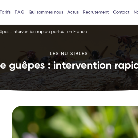
Tarifs
F.A.Q
Qui sommes nous
Actus
Recrutement
Contact
No
êpes : intervention rapide partout en France
LES NUISIBLES
e guêpes : intervention rapi