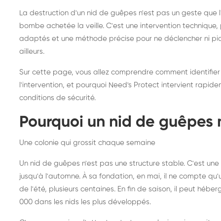
frelons asiatiques :
du
La destruction d'un nid de guêpes n'est pas un geste que
intervention partout en
so
bombe achetée la veille. C'est une intervention techniqu
adaptés et une méthode précise pour ne déclencher ni piqû
France
ailleurs.
Sur cette page, vous allez comprendre comment identifier
l'intervention, et pourquoi Need's Protect intervient rapid
conditions de sécurité.
Pourquoi un nid de guêpes 
Une colonie qui grossit chaque semaine
Un nid de guêpes n'est pas une structure stable. C'est u
jusqu'à l'automne. À sa fondation, en mai, il ne compte qu'
de l'été, plusieurs centaines. En fin de saison, il peut hébe
000 dans les nids les plus développés.