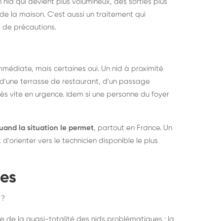
 nid qui devient plus volumineux, des sorties plus
de la maison. C'est aussi un traitement qui
 de précautions.
médiate, mais certaines oui. Un nid à proximité
d'une terrasse de restaurant, d'un passage
rès vite en urgence. Idem si une personne du foyer
uand la situation le permet
, partout en France. Un
'orienter vers le technicien disponible le plus
pes
 ?
e de la quasi-totalité des nids problématiques : la