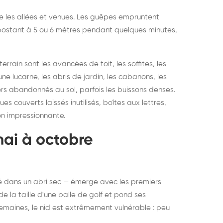
vre les allées et venues. Les guêpes empruntent
se postant à 5 ou 6 mètres pendant quelques minutes,
rain sont les avancées de toit, les soffites, les
ne lucarne, les abris de jardin, les cabanons, les
ers abandonnés au sol, parfois les buissons denses.
 couverts laissés inutilisés, boîtes aux lettres,
on impressionnante.
mai à octobre
rné dans un abri sec — émerge avec les premiers
e la taille d'une balle de golf et pond ses
semaines, le nid est extrêmement vulnérable : peu