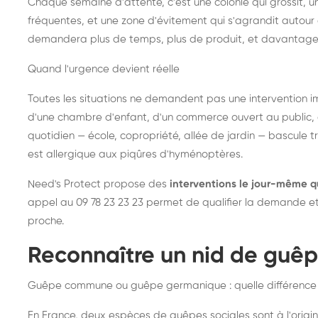
Chaque semaine d'attente, c'est une colonie qui grossit, un
fréquentes, et une zone d'évitement qui s'agrandit autour 
demandera plus de temps, plus de produit, et davantage
Quand l'urgence devient réelle
Toutes les situations ne demandent pas une intervention im
d'une chambre d'enfant, d'un commerce ouvert au public, 
quotidien — école, copropriété, allée de jardin — bascule t
est allergique aux piqûres d'hyménoptères.
Need's Protect propose des
interventions le jour-même q
appel au 09 78 23 23 23 permet de qualifier la demande et d
proche.
Reconnaître un nid de guê
Guêpe commune ou guêpe germanique : quelle différence
En France, deux espèces de guêpes sociales sont à l'origin