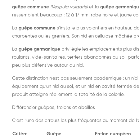
guêpe commune
(Vespula vulgaris)
et la
guêpe germaniq
ressemblent beaucoup : 12 à 17 mm, robe noire et jaune cont
La
guêpe commune
s'installe plus volontiers en hauteur, 
charpentes ou les greniers. Son nid en cellulose mâchée pre
La
guêpe germanique
privilégie les emplacements plus dis
roulants, vide-sanitaires, terriers abandonnés au sol, parfo
peu plus défensive autour du nid.
Cette distinction n'est pas seulement académique : un nid
équipement qu'un nid au sol, et un nid en cavité fermée 
produit atteigne réellement la totalité de la colonie.
Différencier guêpes, frelons et abeilles
C'est l'une des erreurs les plus fréquentes au moment de l'a
Critère
Guêpe
Frelon européen