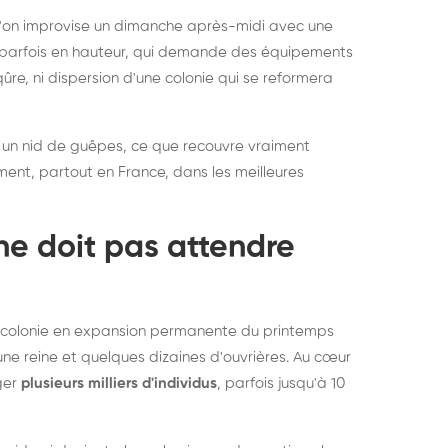
rablement rats et
de lit : de
 l'on improvise un dimanche après-midi avec une
uris, partout en France
partout e
e, parfois en hauteur, qui demande des équipements
re, ni dispersion d'une colonie qui se reformera
 un nid de guêpes, ce que recouvre vraiment
ement, partout en France, dans les meilleures
ne doit pas attendre
ne colonie en expansion permanente du printemps
une reine et quelques dizaines d'ouvrières. Au cœur
rger
plusieurs milliers d'individus
, parfois jusqu'à 10