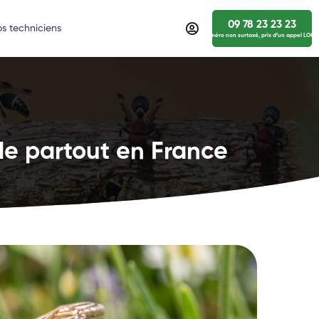
09 78 23 23 23
s techniciens
numéro non surtaxé, prix d’un appel LOCA
de partout en France