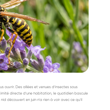
s ouvrir. Des allées et venues d'insectes sous
imité directe d'une habitation, le quotidien bascule
nid découvert en juin n'a rien à voir avec ce qu'il
ratisation : éliminer
Traitemen