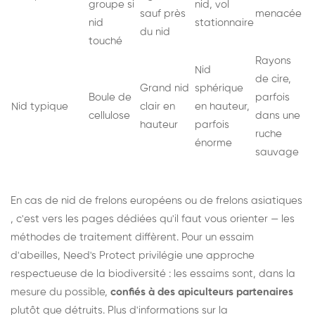
groupe si
nid, vol
sauf près
menacée
nid
stationnaire
du nid
touché
Rayons
Nid
de cire,
Grand nid
sphérique
Boule de
parfois
Nid typique
clair en
en hauteur,
cellulose
dans une
hauteur
parfois
ruche
énorme
sauvage
En cas de nid de
frelons européens
ou de
frelons asiatiques
, c'est vers les pages dédiées qu'il faut vous orienter — les
méthodes de traitement diffèrent. Pour un essaim
d'abeilles, Need's Protect privilégie une approche
respectueuse de la biodiversité : les essaims sont, dans la
mesure du possible,
confiés à des apiculteurs partenaires
plutôt que détruits. Plus d'informations sur la